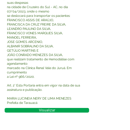
suas despesas
na cidade de Cruzeiro do Sul - AC, no dia
07/04/2023, onde o mesmo
se deslocará para transportar os pacientes:
FRANCISCO ASSIS DE ARAÚJO,
FRANCISCA DA CRUZ FREIRE DA SILVA,
LEANDRO PAULINO DA SILVA,
FRANCISCO VONES MARQUES SILVA,
MANOEL FERREIRA,
JOSE GOMES ARCENIO,
ALBANIR SOBRALINO DA SILVA,
GETÚLIO MARTINS E
JOÃO CONRADO MENEZES DA SILVA,
que realizam tratamento de Hemodiálise com
agendamento
marcado na Clinica Renal Vale do Juruá. Em
cumprimento
a Lei nº 966/2020.
Art. 2° Esta Portaria entra em vigor na data de sua
assinatura e publicação.
MARIA LUCINEIA NERY DE LIMA MENEZES
Prefeita de Tarauacá
Visualizar
Este texto não substitui o publicado no Diário Oficial,
mas facilita a pesquisa para localizar a publicação
oficial.