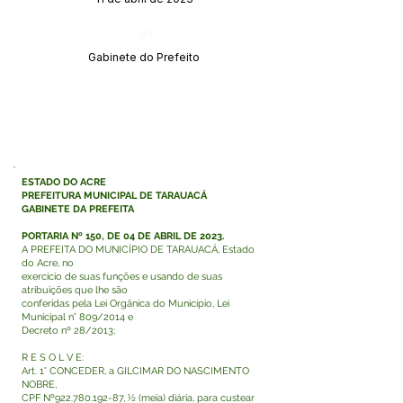
Órgão:
Gabinete do Prefeito
ESTADO DO ACRE
PREFEITURA MUNICIPAL DE TARAUACÁ
GABINETE DA PREFEITA
PORTARIA Nº 150, DE 04 DE ABRIL DE 2023.
A PREFEITA DO MUNICÍPIO DE TARAUACÁ, Estado
do Acre, no
exercício de suas funções e usando de suas
atribuições que lhe são
conferidas pela Lei Orgânica do Município, Lei
Municipal n° 809/2014 e
Decreto nº 28/2013;
R E S O L V E:
Art. 1° CONCEDER, a GILCIMAR DO NASCIMENTO
NOBRE,
CPF Nº922.780.192-87, ½ (meia) diária, para custear