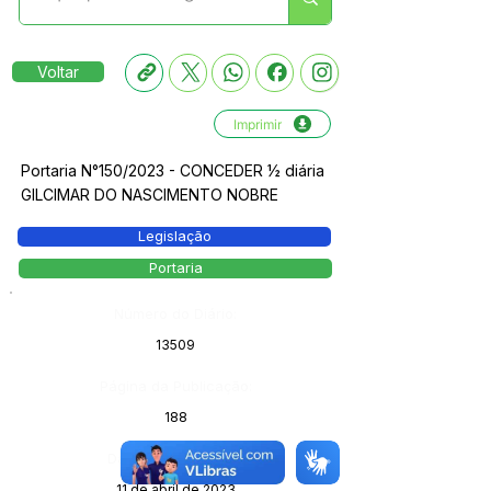
Voltar
Imprimir
Portaria N°150/2023 - CONCEDER ½ diária
GILCIMAR DO NASCIMENTO NOBRE
Legislação
Portaria
Número do Diário:
13509
Página da Publicação:
188
Data da Publicação:
11 de abril de 2023