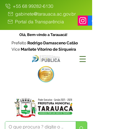
+55 68 99282-6130
gabinete@tarauaca.ac.gov.br
Portal da Transparência
Olá, Bem-vindo a Tarauacá!
Prefeito
Rodrigo Damasceno Catão
Vice
Marilete Vitorino de Sirqueira