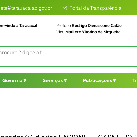
ete@tarauaca.ac.gov.br
Portal da Transparência
m-vindo a Tarauacá!
Prefeito
Rodrigo Damasceno Catão
Vice
Marilete Vitorino de Sirqueira
Governo🔽
Serviços🔽
Publicações🔽
T