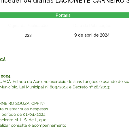
Conceder 04 diárias LACIONETE CARNEIRO
Portaria
Página da Publicação:
Data da Publicação:
9 de abril de 2024
233
ACÁ
 2024.
Á, Estado do Acre, no exercício de suas funções e usando de suas
Município, Lei Municipal n° 809/2014 e Decreto nº 28/2013;
ARNEIRO SOUZA, CPF Nº
para custear suas despesas
no período de 01/04/2024
iente M. L. S. de L, que
realizar consulta e acompanhamento