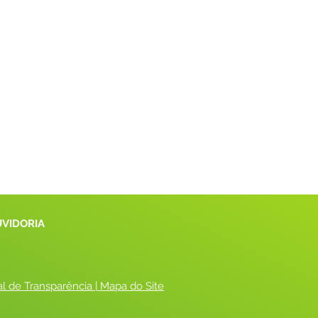
UVIDORIA
al de Transparência
 |
 Mapa do Site