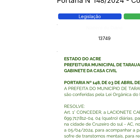
Portaria N°148/2024 - 
Legislação
Número do Diário:
13749
ESTADO DO ACRE
PREFEITURA MUNICIPAL DE TARAU
GABINETE DA CASA CIVIL
PORTARIA Nº 148, DE 03 DE ABRIL DE
A PREFEITA DO MUNICÍPIO DE TARAUAC
são conferidas pela Lei Orgânica do 
RESOLVE:
Art. 1° CONCEDER, a LACIONETE C
699.717.812-04, 04 (quatro) diárias, 
na cidade de Cruzeiro do sul - AC, 
a 05/04/2024, para acompanhar a pac
sofre de transtornos mentais, para 