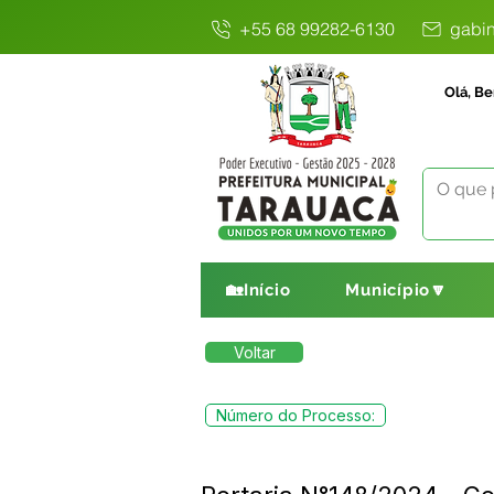
+55 68 99282-6130
gabin
Olá, Be
🏡Início
Município🔽
Voltar
Número do Processo: