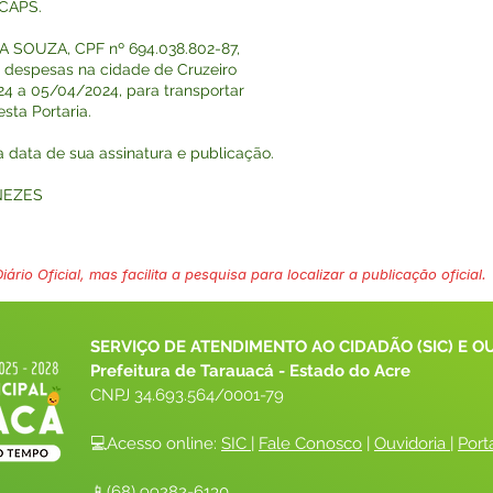
 CAPS.
A SOUZA, CPF nº 694.038.802-87,
as despesas na cidade de Cruzeiro
24 a 05/04/2024, para transportar
sta Portaria.
na data de sua assinatura e publicação.
NEZES
ário Oficial, mas facilita a pesquisa para localizar a publicação oficial.
SERVIÇO DE ATENDIMENTO AO CIDADÃO (SIC) E O
Prefeitura de Tarauacá - Estado do Acre
CNPJ 
34.693.564/0001-79
💻Acesso online: 
SIC 
| 
Fale Conosco
 | 
Ouvidoria
| 
Port
📱(68) 99282-6130 