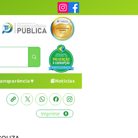
ransparência🔽
📰Notícias
Imprimir