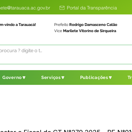
ete@tarauaca.ac.gov.br
Portal da Transparência
m-vindo a Tarauacá!
Prefeito
Rodrigo Damasceno Catão
Vice
Marilete Vitorino de Sirqueira
Governo🔽
Serviços🔽
Publicações🔽
T