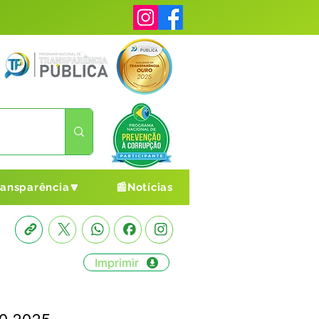
ransparência🔽
📰Notícias
Imprimir