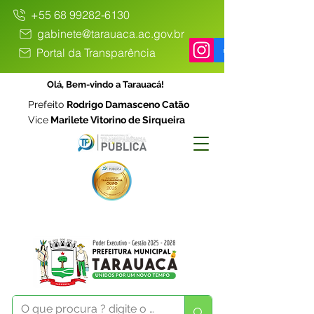
+55 68 99282-6130
gabinete@tarauaca.ac.gov.br
Portal da Transparência
Olá, Bem-vindo a Tarauacá!
Prefeito
Rodrigo Damasceno Catão
Vice
Marilete Vitorino de Sirqueira