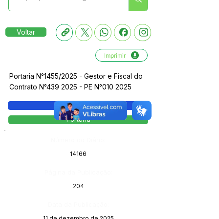
Voltar
Imprimir
Portaria N°1455/2025 - Gestor e Fiscal do
Contrato N°439 2025 - PE N°010 2025
Legislação
Portaria
Número do Diário:
14166
Página da Publicação:
204
Data da Publicação:
11 de dezembro de 2025