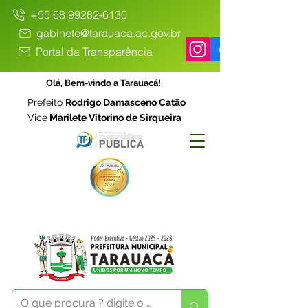
+55 68 99282-6130
gabinete@tarauaca.ac.gov.br
Portal da Transparência
Olá, Bem-vindo a Tarauacá!
Prefeito
Rodrigo Damasceno Catão
Vice
Marilete Vitorino de Sirqueira