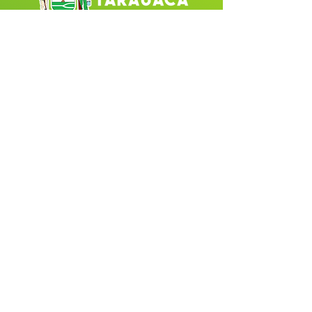
Fale com a Prefeitura
Whatsapp
SERVIÇO DE ATENDIMENTO AO 
CIDADÃO (SIC) E OUVIDORIA
Prefeitura de Tarauacá - Estado do 
Acre
CNPJ 
34.693.564/0001-79
💻Acesso online: 
SIC 
| 
Fale Conosco
 | 
Ouvidoria
| 
Portal de Transparência
 |
Mapa do Site
📱(68) 99282-6130 
🏢 Av. Cel. Juvêncio de Menezes, nº 
395 CEP 69970-000, Centro, Tarauacá, 
AC