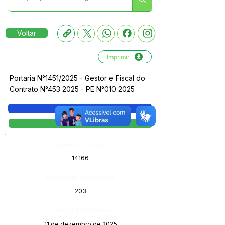
Voltar
Imprimir
Portaria N°1451/2025 - Gestor e Fiscal do
Contrato N°453 2025 - PE N°010 2025
Legislação
Portaria
Número do Diário:
14166
Página da Publicação:
203
Data da Publicação:
11 de dezembro de 2025