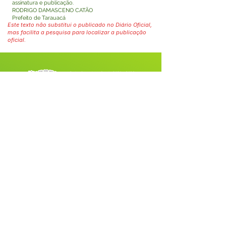
assinatura e publicação.
RODRIGO DAMASCENO CATÃO
Prefeito de Tarauacá
Este texto não substitui o publicado no Diário Oficial,
mas facilita a pesquisa para localizar a publicação
oficial.
Fale com a Prefeitura
Whatsapp
SERVIÇO DE ATENDIMENTO AO 
CIDADÃO (SIC) E OUVIDORIA
Prefeitura de Tarauacá - Estado do 
Acre
CNPJ 
34.693.564/0001-79