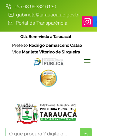
+55 68 99282-6130
gabinete@tarauaca.ac.gov.br
Portal da Transparência
Olá, Bem-vindo a Tarauacá!
Prefeito
Rodrigo Damasceno Catão
Vice
Marilete Vitorino de Sirqueira