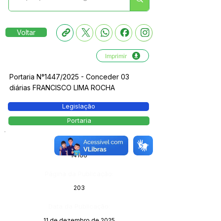
Voltar
Imprimir
Portaria N°1447/2025 - Conceder 03
diárias FRANCISCO LIMA ROCHA
Legislação
Portaria
Número do Diário:
14166
Página da Publicação:
203
Data da Publicação:
11 de dezembro de 2025