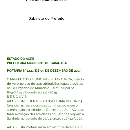
Órgão:
Gabinete do Prefeito
ESTADO DO ACRE
PREFEITURA MUNICIPAL DE TARAUACÁ
PORTARIA N° 1447, DE 09 DE DEZEMBRO DE 2025
O PREFEITO DO MUNICÍPIO DE TARAUA CÁ, Estado
do Acre, no uso de suas atribuições legais previstas
na Lei Orgânica do Município, Lei Municipal no
809/2014 e Decreto no 122/2025.
R E S O L V E:
Art.1° - CONCEDER a FRANCISCO LIMA ROCHA, 03
(três diárias), para despesas com hospedagem e
alimentação, na cidade de Cruzeiro do Sul- AC, para
fazer avaliação das atividades do Setor de Vigilância
Sanitária, no período de 07/12/2025 a 10/12/2025.
Art. 2° - Esta Portaria entra em vigor na data de sua