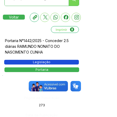
Voltar
Imprimir
Portaria N°1442/2025 - Conceder 2.5
diárias RAIMUNDO NONATO DO
NASCIMENTO CUNHA
Legislação
Portaria
Número do Diário:
14162
Página da Publicação:
273
Data da Publicação: