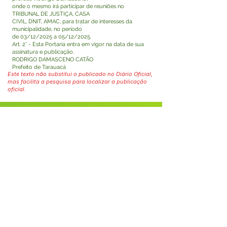
onde o mesmo irá participar de reuniões no
TRIBUNAL DE JUSTIÇA, CASA
CIVIL, DNIT, AMAC, para tratar de interesses da
municipalidade, no período
de 03/12/2025 a 05/12/2025.
Art. 2° - Esta Portaria entra em vigor na data de sua
assinatura e publicação.
RODRIGO DAMASCENO CATÃO
Prefeito de Tarauacá
Este texto não substitui o publicado no Diário Oficial,
mas facilita a pesquisa para localizar a publicação
oficial.
Fale com a Prefeitura
Whatsapp
SERVIÇO DE ATENDIMENTO AO 