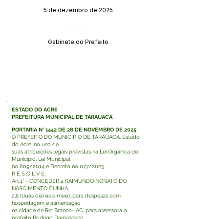
5 de dezembro de 2025
Órgão:
Gabinete do Prefeito
ESTADO DO ACRE
PREFEITURA MUNICIPAL DE TARAUACÁ
PORTARIA N° 1442 DE 28 DE NOVEMBRO DE 2025
O PREFEITO DO MUNICÍPIO DE TARAUACÁ, Estado
do Acre, no uso de
suas atribuições legais previstas na Lei Orgânica do
Município, Lei Municipal
no 809/2014 e Decreto no 077/2025.
R E S O L V E:
Art.1° - CONCEDER a RAIMUNDO NONATO DO
NASCIMENTO CUNHA,
2,5 (duas diárias e meia), para despesas com
hospedagem e alimentação
na cidade de Rio Branco- AC, para assessora o
prefeito Rodrigo Damasceno,