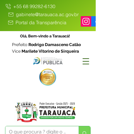
+55 68 99282-6130
gabinete@tarauaca.ac.gov.br
Portal da Transparência
Olá, Bem-vindo a Tarauacá!
Prefeito
Rodrigo Damasceno Catão
Vice
Marilete Vitorino de Sirqueira