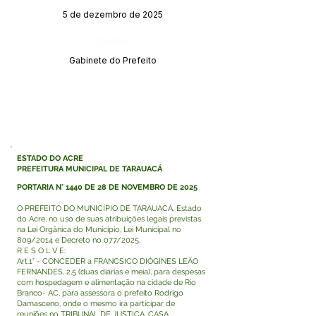
5 de dezembro de 2025
Órgão:
Gabinete do Prefeito
ESTADO DO ACRE
PREFEITURA MUNICIPAL DE TARAUACÁ
PORTARIA N° 1440 DE 28 DE NOVEMBRO DE 2025
O PREFEITO DO MUNICÍPIO DE TARAUACÁ, Estado
do Acre, no uso de suas atribuições legais previstas
na Lei Orgânica do Município, Lei Municipal no
809/2014 e Decreto no 077/2025.
R E S O L V E:
Art.1° - CONCEDER a FRANCSICO DIÓGINES LEÃO
FERNANDES, 2,5 (duas diárias e meia), para despesas
com hospedagem e alimentação na cidade de Rio
Branco- AC, para assessora o prefeito Rodrigo
Damasceno, onde o mesmo irá participar de
reuniões no TRIBUNAL DE JUSTIÇA, CASA