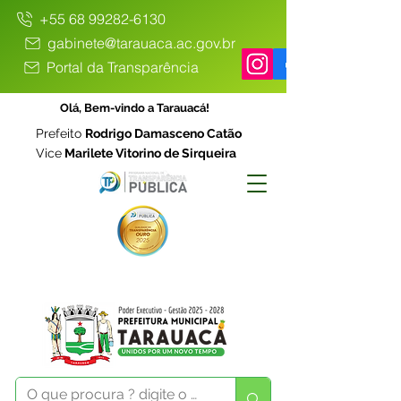
+55 68 99282-6130
gabinete@tarauaca.ac.gov.br
Portal da Transparência
Olá, Bem-vindo a Tarauacá!
Prefeito
Rodrigo Damasceno Catão
Vice
Marilete Vitorino de Sirqueira