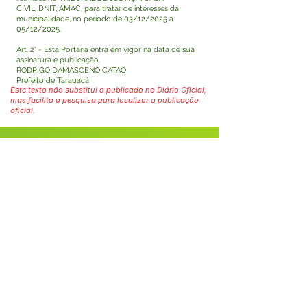
CIVIL, DNIT, AMAC, para tratar de interesses da
municipalidade, no período de 03/12/2025 a
05/12/2025.
Art. 2° - Esta Portaria entra em vigor na data de sua
assinatura e publicação.
RODRIGO DAMASCENO CATÃO
Prefeito de Tarauacá
Este texto não substitui o publicado no Diário Oficial,
mas facilita a pesquisa para localizar a publicação
oficial.
Fale com a Prefeitura
Whatsapp
SERVIÇO DE ATENDIMENTO AO 
CIDADÃO (SIC) E OUVIDORIA