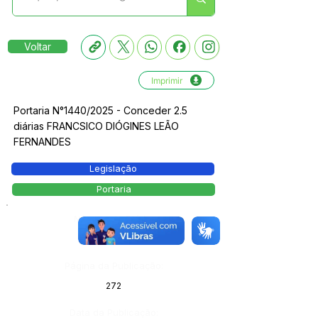
Voltar
Imprimir
Portaria N°1440/2025 - Conceder 2.5
diárias FRANCSICO DIÓGINES LEÃO
FERNANDES
Legislação
Portaria
Número do Diário:
14162
Página da Publicação:
272
Data da Publicação: