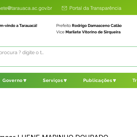
ete@tarauaca.ac.gov.br
Portal da Transparência
m-vindo a Tarauacá!
Prefeito
Rodrigo Damasceno Catão
Vice
Marilete Vitorino de Sirqueira
Governo🔽
Serviços🔽
Publicações🔽
T