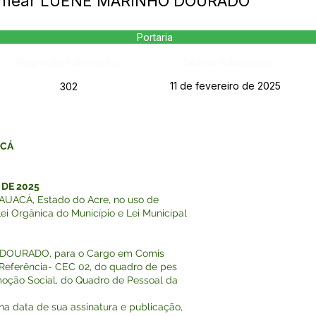
Nomear LUENE MARINHO DOURADO
Portaria
Página da Publicação:
Data da Publicação:
11 de fevereiro de 2025
302
ACÁ
 DE 2025
UACÁ, Estado do Acre, no uso de
Lei Orgânica do Município e Lei Municipal
DOURADO, para o Cargo em Comis
eferência- CEC 02, do quadro de pes
moção Social, do Quadro de Pessoal da
r na data de sua assinatura e publicação,