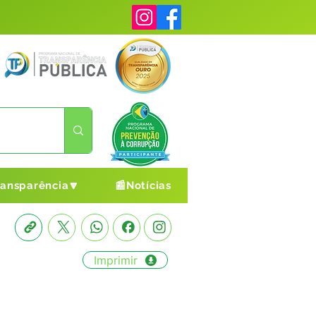
ransparência🔽
📰Notícias
Imprimir