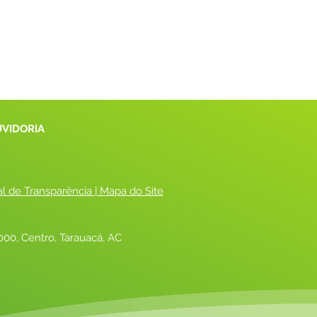
UVIDORIA
al de Transparência
 |
 Mapa do Site
00, Centro, Tarauacá, AC