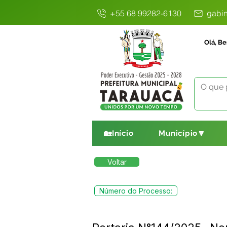
+55 68 99282-6130
gabin
Olá, Be
🏡Início
Município🔽
Voltar
Número do Processo: