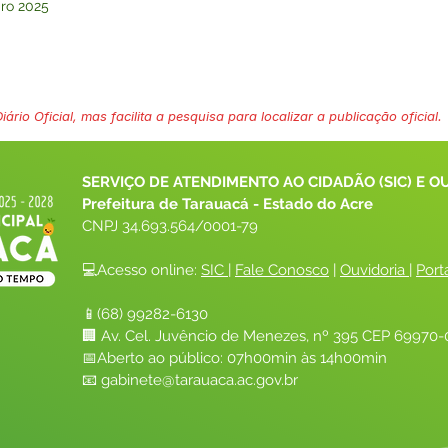
iro 2025
ário Oficial, mas facilita a pesquisa para localizar a publicação oficial.
SERVIÇO DE ATENDIMENTO AO CIDADÃO (SIC) E O
Prefeitura de Tarauacá - Estado do Acre
CNPJ 
34.693.564/0001-79
💻Acesso online: 
SIC 
| 
Fale Conosco
 | 
Ouvidoria
| 
Port
📱(68) 99282-6130 
🏢 Av. Cel. Juvêncio de Menezes, nº 395 CEP 69970-0
📅Aberto ao público: 07h00min às 14h00min
📧 
gabinete@tarauaca.ac.gov.br