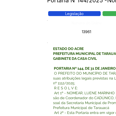
Portaria N°144/2025 -
Legislação
Número do Diário:
13961
ESTADO DO ACRE
PREFEITURA MUNICIPAL DE TARAU
GABINETE DA CASA CIVIL
PORTARIA Nº 144, DE 31 DE JANEIRO
O PREFEITO DO MUNICÍPIO DE TARA
suas atribuições legais previstas na 
nº 1112/2025;
R E S O L V E:
Art 1º - NOMEAR, LUENE MARINHO 
são de Coordenador do CADÚNICO, R
soal da Secretaria Municipal de Pro
Prefeitura Municipal de Tarauacá
Art 2º - Esta Portaria entra em vigo