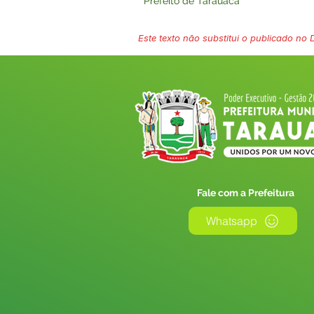
Prefeito de Tarauacá
Este texto não substitui o publicado no Di
Fale com a Prefeitura
Whatsapp