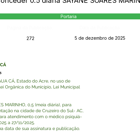
 Conceder 0.5 diária SAYANE SOARES MARI
Portaria
Página da Publicação:
Data da Publicação:
5 de dezembro de 2025
272
ACÁ
5
A CÁ, Estado do Acre, no uso de
Lei Orgânica do Município, Lei Municipal
 MARINHO, 0,5 (meia diária), para
ação na cidade de Cruzeiro do Sul- AC,
ra atendimento com o médico psiquiá-
025 a 27/11/2025.
r na data de sua assinatura e publicação.