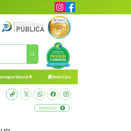
ransparência🔽
📰Notícias
Imprimir