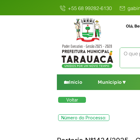
+55 68 99282-6130
gabin
Olá, Be
🏡Início
Município🔽
Voltar
Número do Processo: