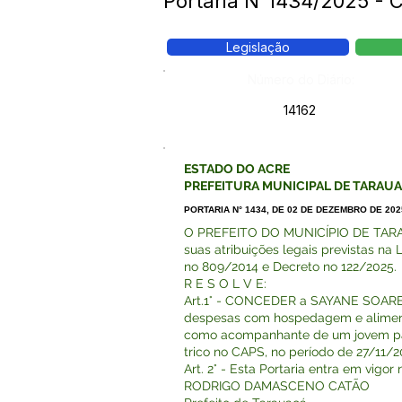
Portaria N°1434/2025 -
Legislação
Número do Diário:
14162
ESTADO DO ACRE
PREFEITURA MUNICIPAL DE TARAU
PORTARIA N° 1434, DE 02 DE DEZEMBRO DE 202
O PREFEITO DO MUNICÍPIO DE TARAU
suas atribuições legais previstas na 
no 809/2014 e Decreto no 122/2025.
R E S O L V E:
Art.1° - CONCEDER a SAYANE SOARES
despesas com hospedagem e aliment
como acompanhante de um jovem pa
trico no CAPS, no período de 27/11/2
Art. 2° - Esta Portaria entra em vigo
RODRIGO DAMASCENO CATÃO