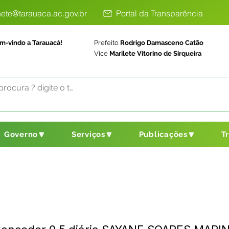
ete@tarauaca.ac.gov.br
Portal da Transparência
m-vindo a Tarauacá!
Prefeito
Rodrigo Damasceno Catão
Vice
Marilete Vitorino de Sirqueira
Governo🔽
Serviços🔽
Publicações🔽
T