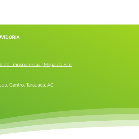
UVIDORIA
al de Transparência
 |
 Mapa do Site
00, Centro, Tarauacá, AC