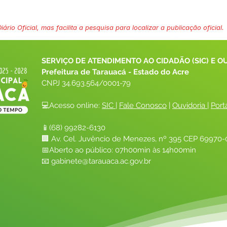
ário Oficial, mas facilita a pesquisa para localizar a publicação oficial.
SERVIÇO DE ATENDIMENTO AO CIDADÃO (SIC) E O
Prefeitura de Tarauacá - Estado do Acre
CNPJ 
34.693.564/0001-79
💻Acesso online: 
SIC 
| 
Fale Conosco
 | 
Ouvidoria
| 
Port
📱(68) 99282-6130 
🏢 Av. Cel. Juvêncio de Menezes, nº 395 CEP 69970-0
📅Aberto ao público: 07h00min às 14h00min
📧 
gabinete@tarauaca.ac.gov.br