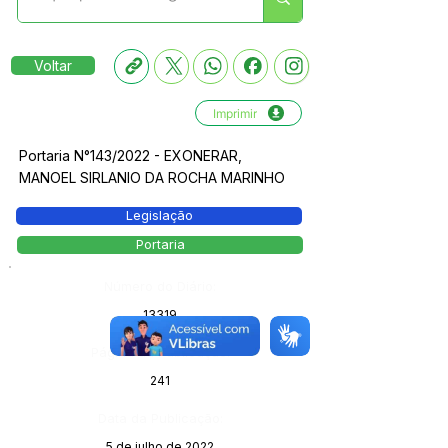
Voltar
Imprimir
Portaria N°143/2022 - EXONERAR,
MANOEL SIRLANIO DA ROCHA MARINHO
Legislação
Portaria
Número do Diário:
13319
Página da Publicação:
241
Data da Publicação:
5 de julho de 2022