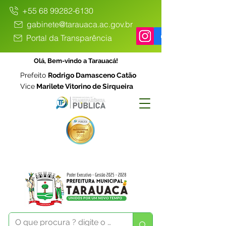
+55 68 99282-6130
gabinete@tarauaca.ac.gov.br
Portal da Transparência
Olá, Bem-vindo a Tarauacá!
Prefeito
Rodrigo Damasceno Catão
Vice
Marilete Vitorino de Sirqueira