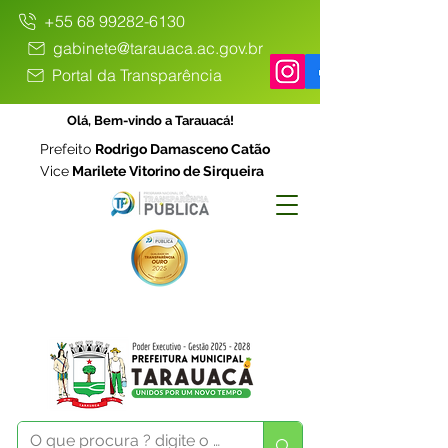
+55 68 99282-6130
gabinete@tarauaca.ac.gov.br
Portal da Transparência
Olá, Bem-vindo a Tarauacá!
Prefeito
Rodrigo Damasceno Catão
Vice
Marilete Vitorino de Sirqueira