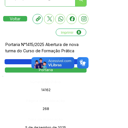
Voltar
Imprimir
Portaria N°1415/2025 Abertura de nova
turma do Curso de Formação Prática
Legislação
Portaria
Número do Diário:
14162
Página da Publicação:
268
Data da Publicação:
5 de dezembro de 2025