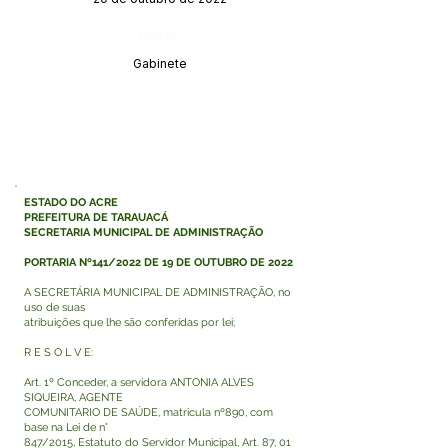
Órgão:
Gabinete
ESTADO DO ACRE
PREFEITURA DE TARAUACÁ
SECRETARIA MUNICIPAL DE ADMINISTRAÇÃO
PORTARIA Nº141/2022 DE 19 DE OUTUBRO DE 2022
A SECRETÁRIA MUNICIPAL DE ADMINISTRAÇÃO, no
uso de suas
atribuições que lhe são conferidas por lei;
R E S O L V E:
Art. 1º Conceder, a servidora ANTONIA ALVES
SIQUEIRA, AGENTE
COMUNITARIO DE SAÚDE, matricula nº890, com
base na Lei de n°
847/2015, Estatuto do Servidor Municipal, Art. 87, 01