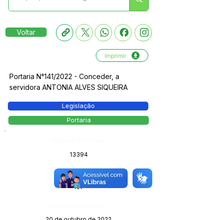
Voltar
Imprimir
Portaria N°141/2022 - Conceder, a
servidora ANTONIA ALVES SIQUEIRA
Legislação
Portaria
Número do Diário:
13394
Página da Publicação:
167
Data da Publicação:
20 de outubro de 2022