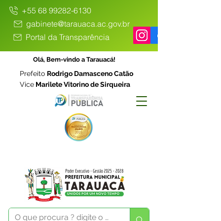
+55 68 99282-6130
gabinete@tarauaca.ac.gov.br
Portal da Transparência
Olá, Bem-vindo a Tarauacá!
Prefeito
Rodrigo Damasceno Catão
Vice
Marilete Vitorino de Sirqueira