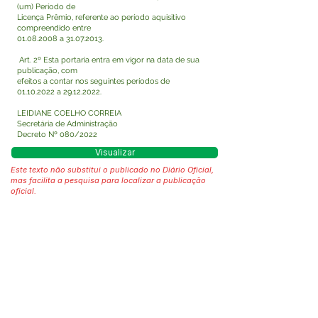
(um) Período de
Licença Prêmio, referente ao período aquisitivo
compreendido entre
01.08.2008
a
31.07.2013
.
Art. 2º Esta portaria entra em vigor na data de sua
publicação, com
efeitos a contar nos seguintes períodos de
01.10.2022
a
29.12.2022
.
LEIDIANE COELHO CORREIA
Secretária de Administração
Decreto Nº 080/2022
Visualizar
Este texto não substitui o publicado no Diário Oficial,
mas facilita a pesquisa para localizar a publicação
oficial.
Fale com a Prefeitura