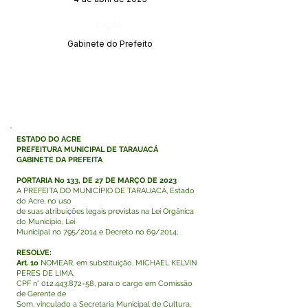
Órgão:
Gabinete do Prefeito
ESTADO DO ACRE
PREFEITURA MUNICIPAL DE TARAUACÁ
GABINETE DA PREFEITA
PORTARIA No 133, DE 27 DE MARÇO DE 2023
A PREFEITA DO MUNICÍPIO DE TARAUACÁ, Estado
do Acre, no uso
de suas atribuições legais previstas na Lei Orgânica
do Município, Lei
Municipal no 795/2014 e Decreto no 69/2014;
RESOLVE:
Art. 1o
NOMEAR, em substituição, MICHAEL KELVIN
PERES DE LIMA,
CPF n°
012.443.872-58
, para o cargo em Comissão
de Gerente de
Som, vinculado a Secretaria Municipal de Cultura,