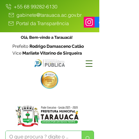
+55 68 99282-6130
gabinete@tarauaca.ac.gov.br
Portal da Transparência
Olá, Bem-vindo a Tarauacá!
Prefeito
Rodrigo Damasceno Catão
Vice
Marilete Vitorino de Sirqueira