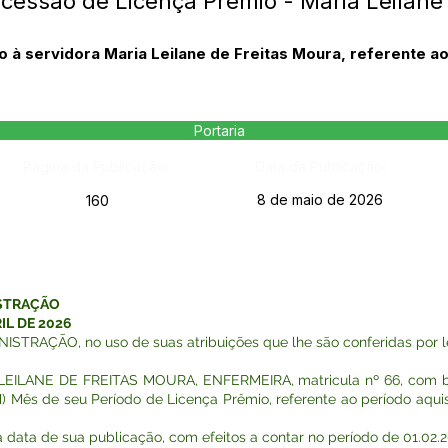
cessão de Licença Prêmio - Maria Leilane
à servidora Maria Leilane de Freitas Moura, referente ao
Portaria
Página da Publicação:
Data da Publicação:
8 de maio de 2026
160
ISTRAÇÃO
IL DE 2026
RAÇÃO, no uso de suas atribuições que lhe são conferidas por le
A LEILANE DE FREITAS MOURA, ENFERMEIRA, matricula nº 66, com ba
UM) Mês de seu Período de Licença Prêmio, referente ao período aqui
na data de sua publicação, com efeitos a contar no período de 01.02.