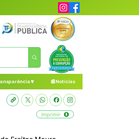
ransparência🔽
📰Notícias
Imprimir