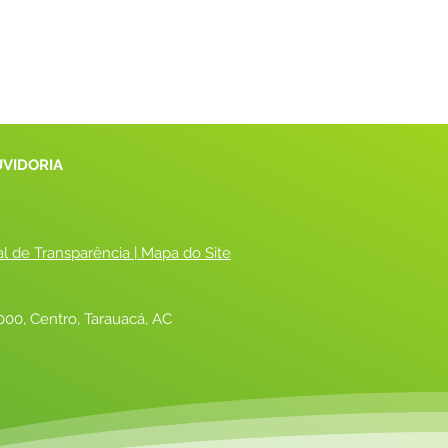
UVIDORIA
al de Transparência
 |
 Mapa do Site
00, Centro, Tarauacá, AC