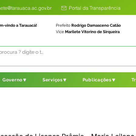
ete@tarauaca.ac.gov.br
Portal da Transparência
m-vindo a Tarauacá!
Prefeito
Rodrigo Damasceno Catão
Vice
Marilete Vitorino de Sirqueira
Governo🔽
Serviços🔽
Publicações🔽
T