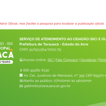
ário Oficial, mas facilita a pesquisa para localizar a publicação oficial.
SERVIÇO DE ATENDIMENTO AO CIDADÃO (SIC) E O
Prefeitura de Tarauacá - Estado do Acre
CNPJ 
34.693.564/0001-79
💻Acesso online: 
SIC 
| 
Fale Conosco
 | 
Ouvidoria
| 
Port
📱(68) 99282-6130 
🏢 Av. Cel. Juvêncio de Menezes, nº 395 CEP 69970-0
📅Aberto ao público: 07h00min às 14h00min
📧 
gabinete@tarauaca.ac.gov.br