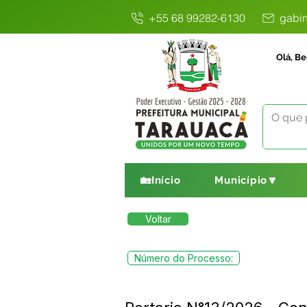
+55 68 99282-6130
gabin
Olá, Be
🏡Início
Município🔽
Voltar
Número do Processo: