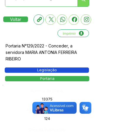
Voltar
Imprimir
Portaria N°129/2022 - Conceder, a
servidora MARIA ANTONIA FERREIRA
RIBEIRO
Legislação
Portaria
Número do Diário:
13375
Página da Publicação:
124
Data da Publicação: