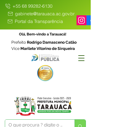
+55 68 99282-6130
gabinete@tarauaca.ac.gov.br
Portal da Transparência
Olá, Bem-vindo a Tarauacá!
Prefeito
Rodrigo Damasceno Catão
Vice
Marilete Vitorino de Sirqueira