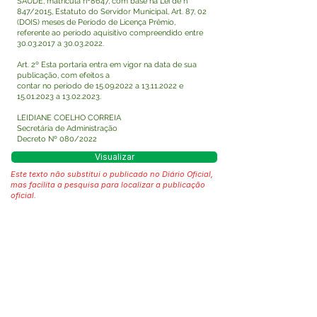
SAÚDE, matricula nº8647, com base na Lei de n°
847/2015, Estatuto do Servidor Municipal, Art. 87, 02
(DOIS) meses de Período de Licença Prêmio,
referente ao período aquisitivo compreendido entre
30.03.2017
a
30.03.2022
.
Art. 2º Esta portaria entra em vigor na data de sua
publicação, com efeitos a
contar no período de
15.09.2022
a
13.11.2022
e
15.01.2023
a
13.02.2023
.
LEIDIANE COELHO CORREIA
Secretária de Administração
Decreto Nº 080/2022
Visualizar
Este texto não substitui o publicado no Diário Oficial,
mas facilita a pesquisa para localizar a publicação
oficial.
Fale com a Prefeitura