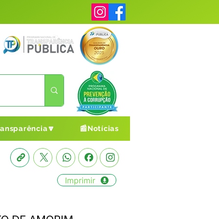
ransparência🔽
📰Notícias
Imprimir