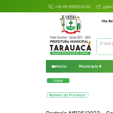
+55 68 99282-6130
gabin
Olá, Be
🏡Início
Município🔽
Voltar
Número do Processo: