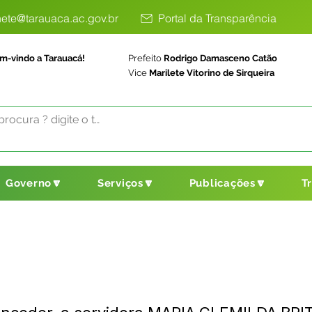
ete@tarauaca.ac.gov.br
Portal da Transparência
m-vindo a Tarauacá!
Prefeito
Rodrigo Damasceno Catão
Vice
Marilete Vitorino de Sirqueira
Governo🔽
Serviços🔽
Publicações🔽
T