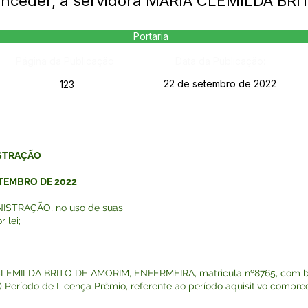
Conceder, a servidora MARIA CLEMILDA BR
Portaria
Página da Publicação:
Data da Publicação:
22 de setembro de 2022
123
ISTRAÇÃO
ETEMBRO DE 2022
ISTRAÇÃO, no uso de suas
 lei;
A CLEMILDA BRITO DE AMORIM, ENFERMEIRA, matricula nº8765, com ba
M) Período de Licença Prêmio, referente ao período aquisitivo compre