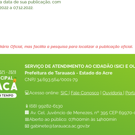
 na data de sua publicação, com
2022 a 07.12.2022.
ário Oficial, mas facilita a pesquisa para localizar a publicação oficial.
SERVIÇO DE ATENDIMENTO AO CIDADÃO (SIC) E O
Prefeitura de Tarauacá - Estado do Acre
CNPJ 
34.693.564/0001-79
💻Acesso online: 
SIC 
| 
Fale Conosco
 | 
Ouvidoria
| 
Port
📱(68) 99282-6130 
🏢 Av. Cel. Juvêncio de Menezes, nº 395 CEP 69970-0
📅Aberto ao público: 07h00min às 14h00min
📧 
gabinete@tarauaca.ac.gov.br