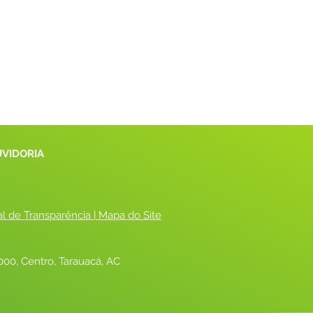
UVIDORIA
al de Transparência
 |
 Mapa do Site
00, Centro, Tarauacá, AC