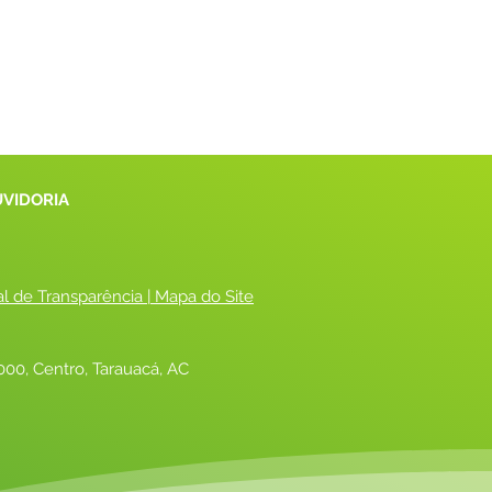
UVIDORIA
al de Transparência
 |
 Mapa do Site
00, Centro, Tarauacá, AC