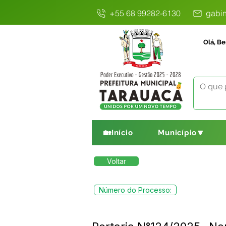
+55 68 99282-6130
gabin
Olá, Be
🏡Início
Município🔽
Voltar
Número do Processo: