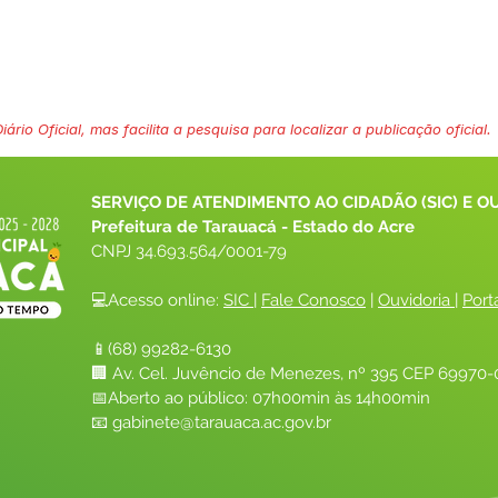
ário Oficial, mas facilita a pesquisa para localizar a publicação oficial.
SERVIÇO DE ATENDIMENTO AO CIDADÃO (SIC) E O
Prefeitura de Tarauacá - Estado do Acre
CNPJ 
34.693.564/0001-79
💻Acesso online: 
SIC 
| 
Fale Conosco
 | 
Ouvidoria
| 
Port
📱(68) 99282-6130 
🏢 Av. Cel. Juvêncio de Menezes, nº 395 CEP 69970-0
📅Aberto ao público: 07h00min às 14h00min
📧 
gabinete@tarauaca.ac.gov.br