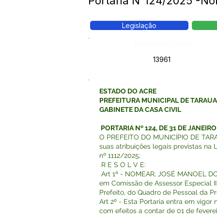
Portaria N°124/2025 -
Legislação
Número do Diário:
13961
ESTADO DO ACRE
PREFEITURA MUNICIPAL DE TARAU
GABINETE DA CASA CIVIL
PORTARIA Nº 124, DE 31 DE JANEIRO
O PREFEITO DO MUNICÍPIO DE TARAU
suas atribuições legais previstas na 
nº 1112/2025;
R E S O L V E:
Art 1º - NOMEAR, JOSÉ MANOEL DO
em Comissão de Assessor Especial II
Prefeito, do Quadro de Pessoal
Art 2º - Esta Portaria entra em vigor
com efeitos a contar de 01 de fevere