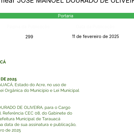
Nomear JOSÉ MANOEL DOURADO DE OLIVEI
Portaria
Página da Publicação:
Data da Publicação:
11 de fevereiro de 2025
299
ACÁ
 DE 2025
ACÁ, Estado do Acre, no uso de
Lei Orgânica do Município e Lei Municipal
URADO DE OLIVEIRA, para o Cargo
I, Referência CEC 08, do Gabinete do
 da Prefeitura Municipal de Tarauacá
 na data de sua assinatura e publicação,
iro de 2025