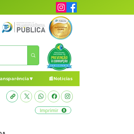
ransparência🔽
📰Notícias
Imprimir