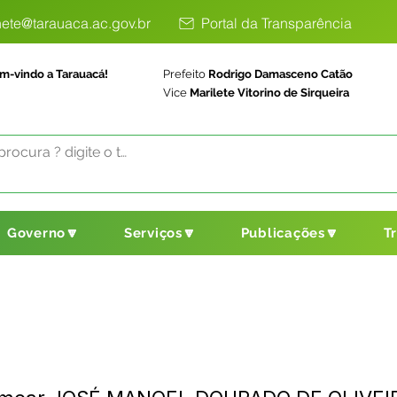
ete@tarauaca.ac.gov.br
Portal da Transparência
m-vindo a Tarauacá!
Prefeito
Rodrigo Damasceno Catão
Vice
Marilete Vitorino de Sirqueira
Governo🔽
Serviços🔽
Publicações🔽
T