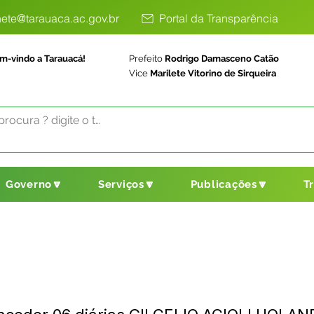
ete@tarauaca.ac.gov.br
Portal da Transparência
m-vindo a Tarauacá!
Prefeito
Rodrigo Damasceno Catão
Vice
Marilete Vitorino de Sirqueira
Governo🔽
Serviços🔽
Publicações🔽
T