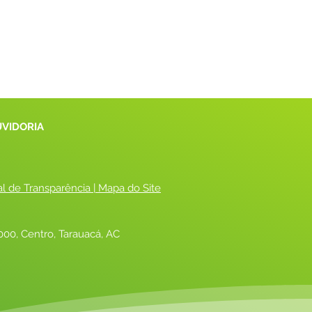
UVIDORIA
al de Transparência
 |
 Mapa do Site
00, Centro, Tarauacá, AC