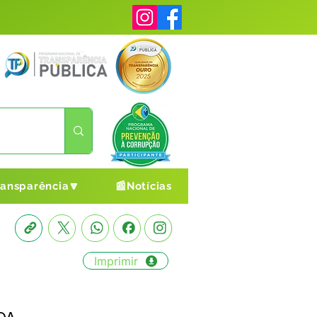
ransparência🔽
📰Notícias
Imprimir