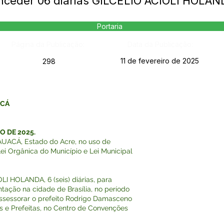
onceder 06 diárias GILCELIO ACIOLI HOLAN
Portaria
Página da Publicação:
Data da Publicação:
11 de fevereiro de 2025
298
ACÁ
O DE 2025.
ACÁ, Estado do Acre, no uso de
Lei Orgânica do Município e Lei Municipal
 HOLANDA, 6 (seis) diárias, para
ção na cidade de Brasília, no período
ssessorar o prefeito Rodrigo Damasceno
s e Prefeitas, no Centro de Convenções