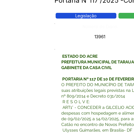
Portaria N°117 /2025 -C
Legislação
Número do Diário:
13961
ESTADO DO ACRE
PREFEITURA MUNICIPAL DE TARAU
GABINETE DA CASA CIVIL
PORTARIA Nº 117 DE 10 DE FEVEREIR
O PREFEITO DO MUNICÍPIO DE TARAU
suas atribuições legais previstas na 
nº 809/2014 e Decreto 031/2014
R E S O L V E:
ART1° - CONCEDER a GILCELIO ACIOLI
despesas com hospedagem e alimenta
de 09/02/2025 a 14/02/2025, para a
Catão no encontro de Novos Prefeito
Ulysses Guimarães, em Brasília- DF