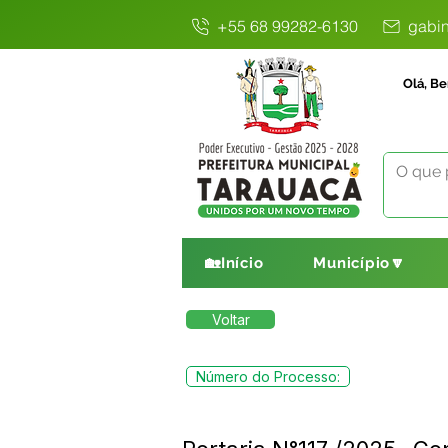
+55 68 99282-6130
gabin
Olá, Be
🏡Início
Município🔽
Voltar
Número do Processo: