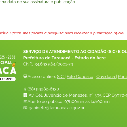
r na data de sua assinatura e publicação
ário Oficial, mas facilita a pesquisa para localizar a publicação oficial.
SERVIÇO DE ATENDIMENTO AO CIDADÃO (SIC) E O
Prefeitura de Tarauacá - Estado do Acre
CNPJ 
34.693.564/0001-79
💻Acesso online: 
SIC 
| 
Fale Conosco
 | 
Ouvidoria
| 
Port
📱(68) 99282-6130 
🏢 Av. Cel. Juvêncio de Menezes, nº 395 CEP 69970-0
📅Aberto ao público: 07h00min às 14h00min
📧 
gabinete@tarauaca.ac.gov.br