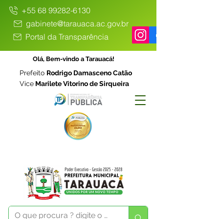
+55 68 99282-6130
gabinete@tarauaca.ac.gov.br
Portal da Transparência
Olá, Bem-vindo a Tarauacá!
Prefeito
Rodrigo Damasceno Catão
Vice
Marilete Vitorino de Sirqueira