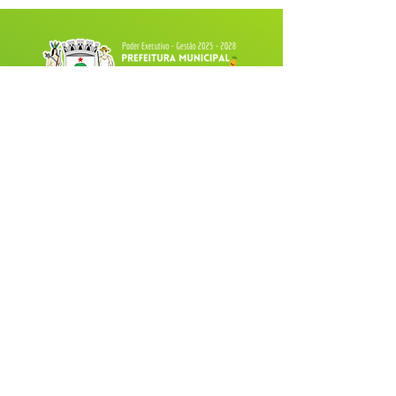
Fale com a Prefeitura
Whatsapp
SERVIÇO DE ATENDIMENTO AO 
CIDADÃO (SIC) E OUVIDORIA
Prefeitura de Tarauacá - Estado do 
Acre
CNPJ 
34.693.564/0001-79
💻Acesso online: 
SIC 
| 
Fale Conosco
 | 
Ouvidoria
| 
Portal de Transparência
 |
Mapa do Site