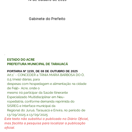
Órgão:
Gabinete do Prefeito
ESTADO DO ACRE
PREFEITURA MUNICIPAL DE TARAUACÁ
PORTARIA Nº 1159, DE 08 DE OUTUBRO DE 2025
Art.1° - CONCEDER a TÂNIA MARIA BARBOSA DO Ó,
0,5 (meia) diárias, para
despesas com hospedagem e alimentação na cidade
de Feijó- Acre, onde o
mesmo irá participar da Saúde Itinerante
Especializado Multidisciplinar em Neu-
ropediatria, conforme demanda reprimida do
SISREG e Interface municipal da
Regional do Juruá, Tarauacá e Envira, no período de
13/09/2025 a 13/09/2025
Este texto não substitui o publicado no Diário Oficial,
mas facilita a pesquisa para localizar a publicação
oficial.