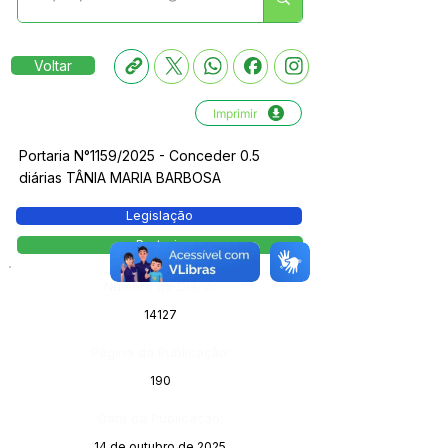
Voltar
Imprimir
Portaria N°1159/2025 - Conceder 0.5
diárias TÂNIA MARIA BARBOSA
Legislação
Portaria
Número do Diário:
14127
Página da Publicação:
190
Data da Publicação:
14 de outubro de 2025