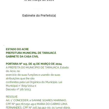
Órgão:
Gabinete do Prefeito(a)
ESTADO DO ACRE
PREFEITURA MUNICIPAL DE TARAUACÁ
GABINETE DA CASA CIVIL
PORTARIA Nº 113, DE 15 DE MARÇO DE 2024.
A PREFEITA DO MUNICÍPIO DE TARAUACÁ, Estado
do Acre, no
exercício de suas funções e usando de suas
atribuições que lhe são
conferidas pela Lei Orgânica do Município, Lei
Municipal n° 809/2014 e
Decreto nº 28/2013;
RESOLVE:
Art. 1° CONCEDER, a SAYANE SOARES MARINHO,
CPF Nº
922.767.252-49
e MARIA DO CARMO LIMA
FERNANDES, CPF Nº
216.741.912-00
, 01 (uma) diária,