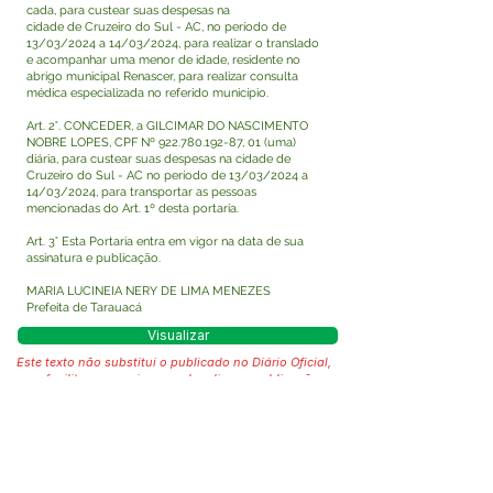
cada, para custear suas despesas na
cidade de Cruzeiro do Sul - AC, no período de
13/03/2024 a 14/03/2024, para realizar o translado
e acompanhar uma menor de idade, residente no
abrigo municipal Renascer, para realizar consulta
médica especializada no referido município.
Art. 2°. CONCEDER, a GILCIMAR DO NASCIMENTO
NOBRE LOPES, CPF Nº
922.780.192-87
, 01 (uma)
diária, para custear suas despesas na cidade de
Cruzeiro do Sul - AC no período de 13/03/2024 a
14/03/2024, para transportar as pessoas
mencionadas do Art. 1º desta portaria.
Art. 3° Esta Portaria entra em vigor na data de sua
assinatura e publicação.
MARIA LUCINEIA NERY DE LIMA MENEZES
Prefeita de Tarauacá
Visualizar
Este texto não substitui o publicado no Diário Oficial,
mas facilita a pesquisa para localizar a publicação
oficial.