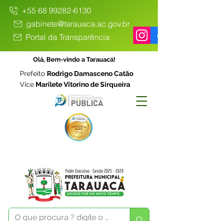
+55 68 99282-6130
gabinete@tarauaca.ac.gov.br
Portal da Transparência
Olá, Bem-vindo a Tarauacá!
Prefeito
Rodrigo Damasceno Catão
Vice
Marilete Vitorino de Sirqueira