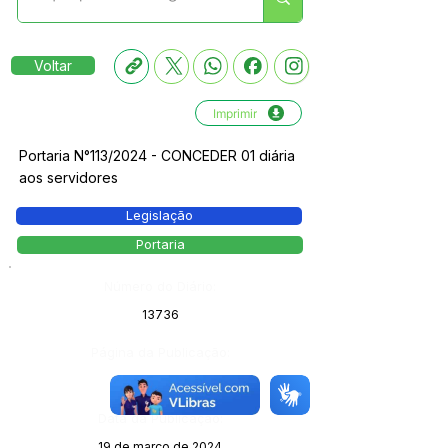
Voltar
Imprimir
Portaria N°113/2024 - CONCEDER 01 diária
aos servidores
Legislação
Portaria
Número do Diário:
13736
Página da Publicação:
193
Data da Publicação:
19 de março de 2024