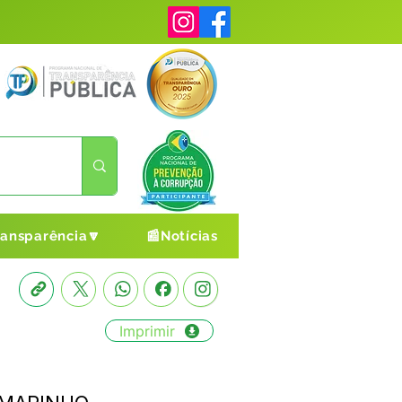
ransparência🔽
📰Notícias
Imprimir