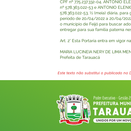
CPF nº 775.237.332-04, ANTONIO E
nº 578.363.022-53 e ANTONIO ELENI
578.363.022-53, ½ (meia) diária, par
período de 20/04/2022 a 20/04/202
o município de Feijó para buscar ad
entregar para sua família paterna ne
Art. 2° Esta Portaria entra em vigor 
MARIA LUCINEIA NERY DE LIMA ME
Prefeita de Tarauacá
Este texto não substitui o publicado no Di