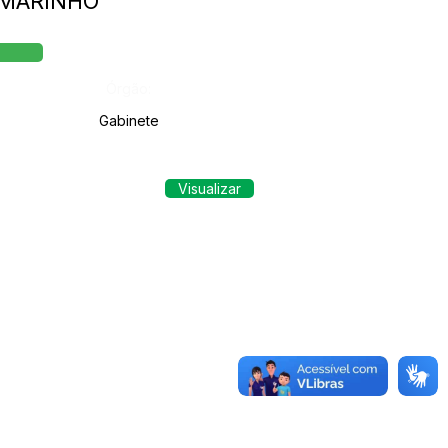
A MARINHO
Órgão:
Gabinete
Visualizar