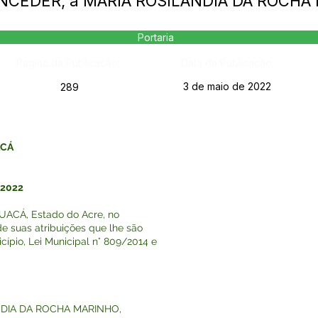
 CONCEDER, a MARIA ROSILANDIA DA ROCH
Portaria
Página da Publicação:
Data da Publicação:
3 de maio de 2022
289
ACÁ
 2022
ACÁ, Estado do Acre, no
e suas atribuições que lhe são
cípio, Lei Municipal n° 809/2014 e
ANDIA DA ROCHA MARINHO,