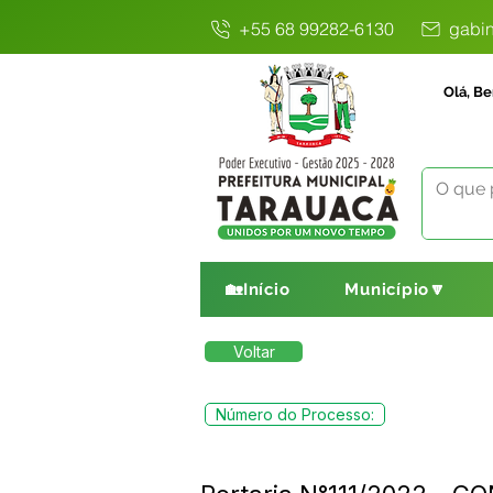
+55 68 99282-6130
gabin
Olá, Be
🏡Início
Município🔽
Voltar
Número do Processo: