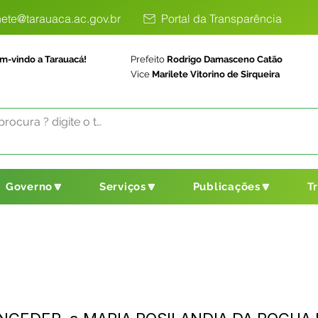
ete@tarauaca.ac.gov.br
Portal da Transparência
m-vindo a Tarauacá!
Prefeito
Rodrigo Damasceno Catão
Vice
Marilete Vitorino de Sirqueira
Governo🔽
Serviços🔽
Publicações🔽
T