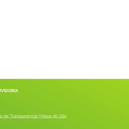
UVIDORIA
al de Transparência
 |
 Mapa do Site