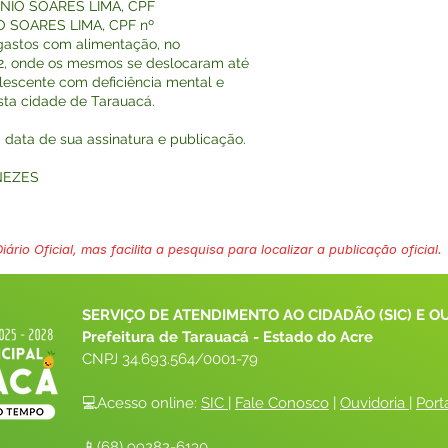
LENIO SOARES LIMA, CPF
O SOARES LIMA, CPF nº
a gastos com alimentação, no
2, onde os mesmos se deslocaram até
olescente com deficiência mental e
sta cidade de Tarauacá.
na data de sua assinatura e publicação.
NEZES
ário Oficial, mas facilita a pesquisa para localizar a publicação oficial.
SERVIÇO DE ATENDIMENTO AO CIDADÃO (SIC) E O
Prefeitura de Tarauacá - Estado do Acre
CNPJ 
34.693.564/0001-79
💻Acesso online: 
SIC 
| 
Fale Conosco
 | 
Ouvidoria
| 
Port
📱(68) 99282-6130 