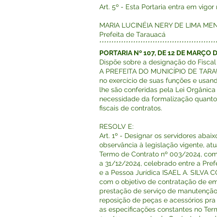
Art. 5º - Esta Portaria entra em vigo
MARIA LUCINÉIA NERY DE LIMA ME
Prefeita de Tarauacá
************************************************
PORTARIA Nº 107, DE 12 DE MARÇO D
Dispõe sobre a designação do Fiscal
A PREFEITA DO MUNICÍPIO DE TARA
no exercício de suas funções e usan
lhe são conferidas pela Lei Orgânica
necessidade da formalização quanto
fiscais de contratos.
RESOLV E:
Art. 1º - Designar os servidores abai
observância à legislação vigente, at
Termo de Contrato nº 003/2024, com
a 31/12/2024, celebrado entre a Pref
e a Pessoa Jurídica ISAEL A. SILV
com o objetivo de contratação de e
prestação de serviço de manutenção
reposição de peças e acessórios pra
as especificações constantes no Ter