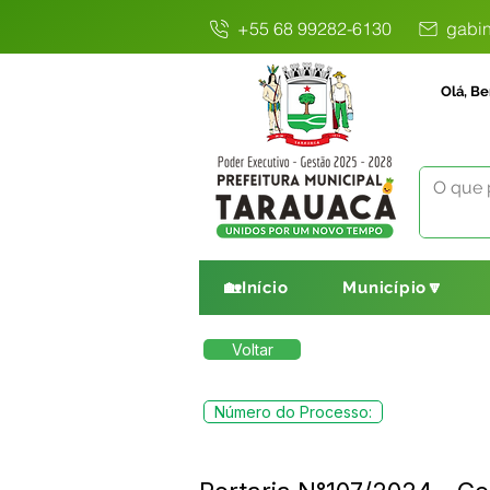
+55 68 99282-6130
gabin
Olá, Be
🏡Início
Município🔽
Voltar
Número do Processo: