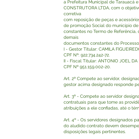
a Prefeitura Municipal de Tarauacá e
CONSTRUTORA LTDA, com o objetivo 
corretiva
com reposição de peças e acessórios
de promoção Social do município de
constantes no Termo de Referência, 
demais
documentos constantes do Processo
I - Gestor Titular: CAMILA FIGUEI
CPF Nº: 922.734.242-72.
II - Fiscal Titular: ANTONIO JOEL D
CPF Nº 951.159.002-20.
Art. 2º Compete ao servidor, designa
gestor acima designado responde pel
Art. 3º - Compete ao servidor designa
contratuais para que tome as providê
atribuições a ele confiadas, até o té
Art. 4º - Os servidores designados pa
do aludido contrato devem desempe
disposições legais pertinentes.