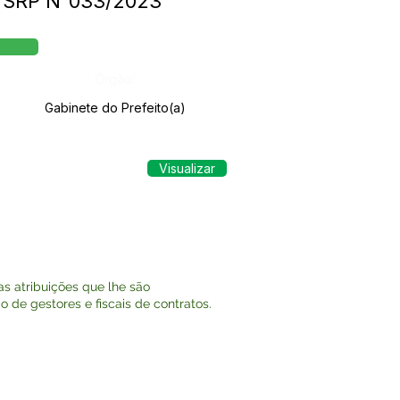
PP SRP N°033/2023
Órgão:
Gabinete do Prefeito(a)
Visualizar
 atribuições que lhe são
 de gestores e fiscais de contratos.