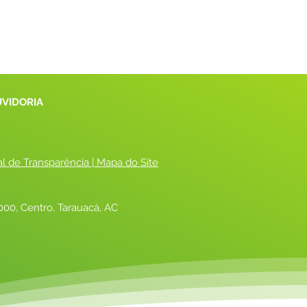
UVIDORIA
al de Transparência
 |
 Mapa do Site
00, Centro, Tarauacá, AC