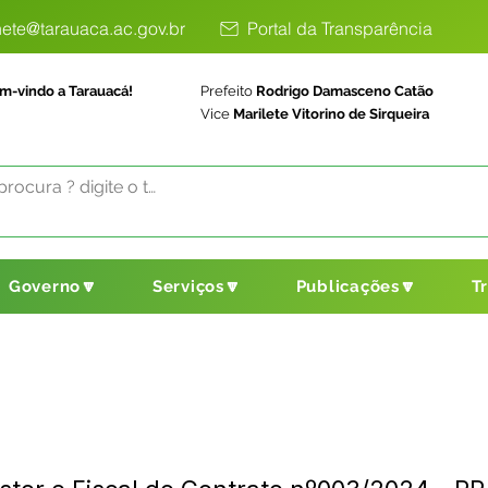
ete@tarauaca.ac.gov.br
Portal da Transparência
m-vindo a Tarauacá!
Prefeito
Rodrigo Damasceno Catão
Vice
Marilete Vitorino de Sirqueira
Governo🔽
Serviços🔽
Publicações🔽
T