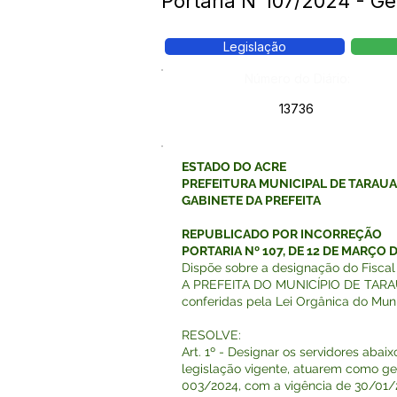
Portaria N°107/2024 - G
Legislação
Número do Diário:
13736
ESTADO DO ACRE
PREFEITURA MUNICIPAL DE TARAU
GABINETE DA PREFEITA
REPUBLICADO POR INCORREÇÃO
PORTARIA Nº 107, DE 12 DE MARÇO D
Dispõe sobre a designação do Fiscal
A PREFEITA DO MUNICÍPIO DE TARAUAC
conferidas pela Lei Orgânica do Muni
RESOLVE:
Art. 1º - Designar os servidores aba
legislação vigente, atuarem como ge
003/2024, com a vigência de 30/01/