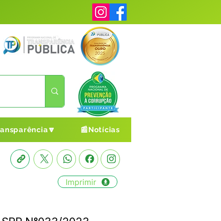
ransparência🔽
📰Notícias
Imprimir