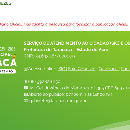
NEZES
ário Oficial, mas facilita a pesquisa para localizar a publicação oficial.
SERVIÇO DE ATENDIMENTO AO CIDADÃO (SIC) E O
Prefeitura de Tarauacá - Estado do Acre
CNPJ 
34.693.564/0001-79
💻Acesso online: 
SIC 
| 
Fale Conosco
 | 
Ouvidoria
| 
Port
📱(68) 99282-6130 
🏢 Av. Cel. Juvêncio de Menezes, nº 395 CEP 69970-0
📅Aberto ao público: 07h00min às 14h00min
📧 
gabinete@tarauaca.ac.gov.br