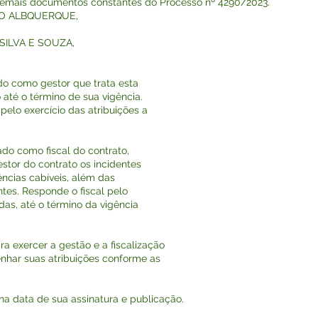
demais documentos constantes do Processo nº 4290/2023.
REDO ALBQUERQUE,
A SILVA E SOUZA,
ado como gestor que trata esta
o até o término de sua vigência.
elo exercício das atribuições a
ado como fiscal do contrato,
estor do contrato os incidentes
ências cabíveis, além das
entes. Responde o fiscal pelo
adas, até o término da vigência
ra exercer a gestão e a fiscalização
nhar suas atribuições conforme as
r na data de sua assinatura e publicação.