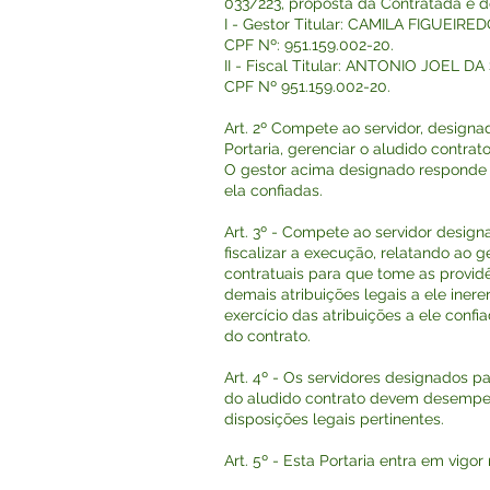
033/223, proposta da Contratada e 
I - Gestor Titular: CAMILA FIGUEI
CPF Nº: 951.159.002-20.
II - Fiscal Titular: ANTONIO JOEL D
CPF Nº 951.159.002-20.
Art. 2º Compete ao servidor, design
Portaria, gerenciar o aludido contrat
O gestor acima designado responde p
ela confiadas.
Art. 3º - Compete ao servidor design
fiscalizar a execução, relatando ao g
contratuais para que tome as provid
demais atribuições legais a ele iner
exercício das atribuições a ele confi
do contrato.
Art. 4º - Os servidores designados pa
do aludido contrato devem desempe
disposições legais pertinentes.
Art. 5º - Esta Portaria entra em vigo