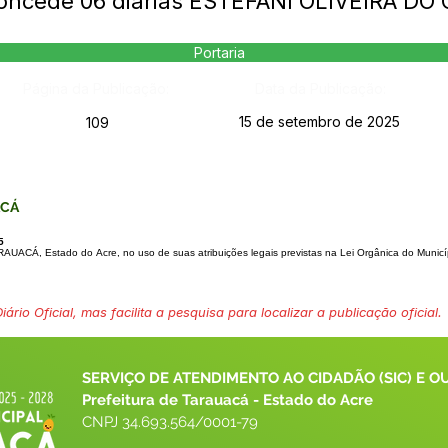
 Concede 06 diárias ESTEFÂNI OLIVEIRA D
Portaria
Página da Publicação:
Data da Publicação:
15 de setembro de 2025
109
ACÁ
5
RAUACÁ, Estado do
Acre, no uso de suas atribuições legais previstas na Lei Orgânica do Municí
ário Oficial, mas facilita a pesquisa para localizar a publicação oficial.
SERVIÇO DE ATENDIMENTO AO CIDADÃO (SIC) E O
Prefeitura de Tarauacá - Estado do Acre
CNPJ 
34.693.564/0001-79