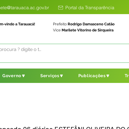
ete@tarauaca.ac.gov.br
Portal da Transparência
m-vindo a Tarauacá!
Prefeito
Rodrigo Damasceno Catão
Vice
Marilete Vitorino de Sirqueira
Governo🔽
Serviços🔽
Publicações🔽
T