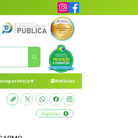
ransparência🔽
📰Notícias
Imprimir