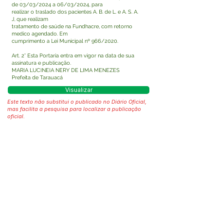
de 03/03/2024 a 06/03/2024, para
realizar o traslado dos pacientes A. B. de L. e A. S. A.
J, que realizam
tratamento de saúde na Fundhacre, com retorno
medico agendado. Em
cumprimento a Lei Municipal nº 966/2020.
Art. 2° Esta Portaria entra em vigor na data de sua
assinatura e publicação.
MARIA LUCINEIA NERY DE LIMA MENEZES
Prefeita de Tarauacá
Visualizar
Este texto não substitui o publicado no Diário Oficial,
mas facilita a pesquisa para localizar a publicação
oficial.
Fale com a Prefeitura