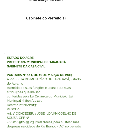
Órgão:
Gabinete do Prefeito(a)
ESTADO DO ACRE
PREFEITURA MUNICIPAL DE TARAUACÁ
GABINETE DA CASA CIVIL
PORTARIA Nº 101, DE 11 DE MARÇO DE 2024
A PREFEITA DO MUNICÍPIO DE TARAUACÁ, Estado
do Acre, no
exercício de suas funções e usando de suas
atribuições que lhe são
conferidas pela Lei Orgânica do Município, Lei
Municipal n° 809/2014 e
Decreto nº 28/2013;
RESOLVE:
Art. 1° CONCEDER, a JOSÉ ILDIVAN COELHO DE
SOUZA, CPF Nº
466.016.512-49
, 03 (três) diárias, para custear suas
despesas na cidade de Rio Branco - AC, no período