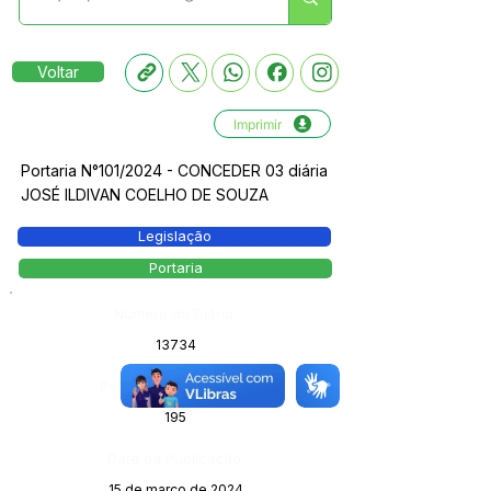
Voltar
Imprimir
Portaria N°101/2024 - CONCEDER 03 diária
JOSÉ ILDIVAN COELHO DE SOUZA
Legislação
Portaria
Número do Diário:
13734
Página da Publicação:
195
Data da Publicação:
15 de março de 2024