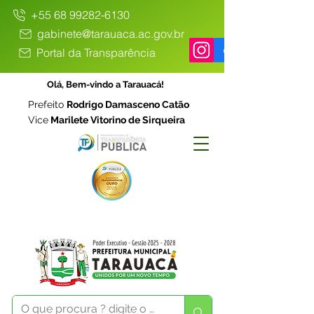
+55 68 99282-6130
gabinete@tarauaca.ac.gov.br
Portal da Transparência
Olá, Bem-vindo a Tarauacá!
Prefeito
Rodrigo Damasceno Catão
Vice
Marilete Vitorino de Sirqueira