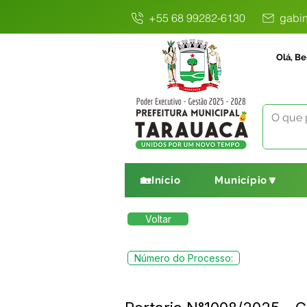
+55 68 99282-6130
gabin
Olá, Be
🏡Início
Município🔽
Voltar
Número do Processo: