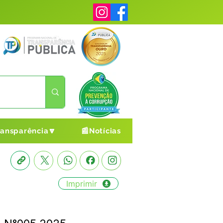
ransparência🔽
📰Notícias
Imprimir