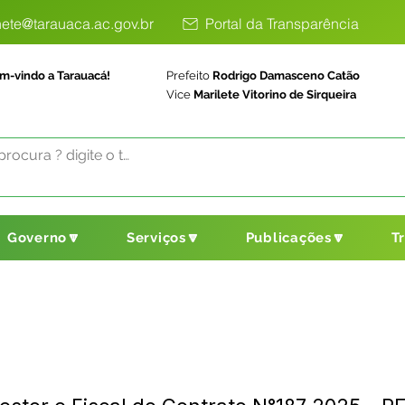
ete@tarauaca.ac.gov.br
Portal da Transparência
m-vindo a Tarauacá!
Prefeito
Rodrigo Damasceno Catão
Vice
Marilete Vitorino de Sirqueira
Governo🔽
Serviços🔽
Publicações🔽
T