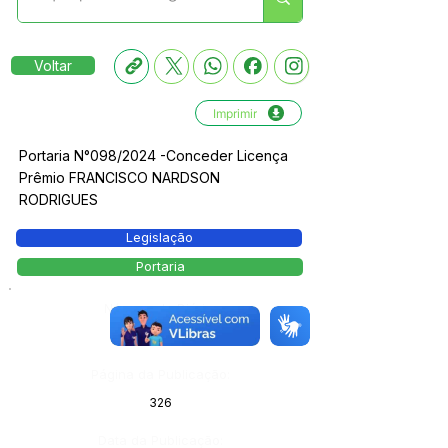
Voltar
Imprimir
Portaria N°098/2024 -Conceder Licença
Prêmio FRANCISCO NARDSON
RODRIGUES
Legislação
Portaria
Número do Diário:
13854
Página da Publicação:
326
Data da Publicação: