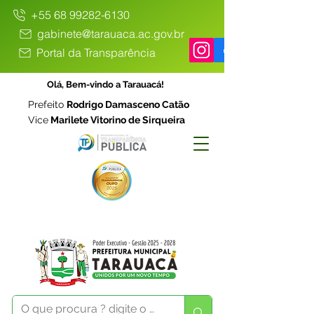
+55 68 99282-6130
gabinete@tarauaca.ac.gov.br
Portal da Transparência
Olá, Bem-vindo a Tarauacá!
Prefeito
Rodrigo Damasceno Catão
Vice
Marilete Vitorino de Sirqueira