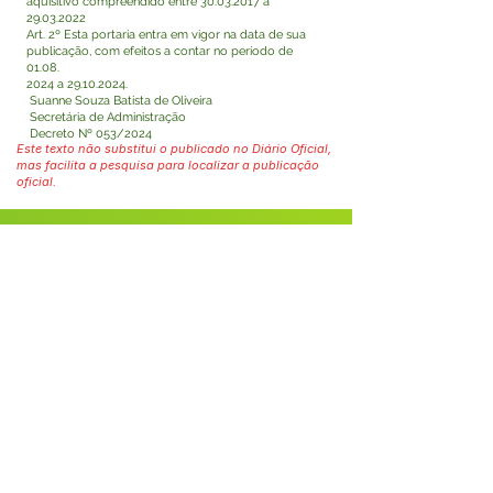
aquisitivo compreendido entre
30.03.2017
a
29.03.2022
Art. 2º Esta portaria entra em vigor na data de sua
publicação, com efeitos a contar no período de
01.08.
2024 a
29.10.2024
.
Suanne Souza Batista de Oliveira
Secretária de Administração
Decreto Nº 053/2024
Este texto não substitui o publicado no Diário Oficial,
mas facilita a pesquisa para localizar a publicação
oficial.
Fale com a Prefeitura
Whatsapp
SERVIÇO DE ATENDIMENTO AO 
CIDADÃO (SIC) E OUVIDORIA