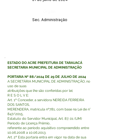
Órgão:
Sec. Administração
ESTADO DO ACRE PREFEITURA DE TARAUACÁ
SECRETARIA MUNICIPAL DE ADMINISTRAÇÃO
PORTARIA Nº 88/2024 DE 29 DE JULHO DE 2024
A SECRETÁRIA MUNICIPAL DE ADMINISTRAÇÃO, no
uso de suas
atribuições que lhe são conferidas por lei;
R E S O L V E:
Art. 1º Conceder, a servidora NEREIDA FERREIRA
DOS SANTOS,
MERENDERA, matricula nº781, com base na Lei de n°
847/2015,
Estatuto do Servidor Municipal, Art. 87, 01 (UM)
Período de Licença Prêmio,
referente ao período aquisitivo compreendido entre
10.06.2008
a
10.06.2013
.
Art. 2º Esta portaria entra em vigor na data de sua