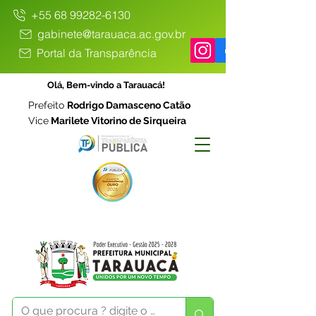
+55 68 99282-6130
gabinete@tarauaca.ac.gov.br
Portal da Transparência
Olá, Bem-vindo a Tarauacá!
Prefeito
Rodrigo Damasceno Catão
Vice
Marilete Vitorino de Sirqueira