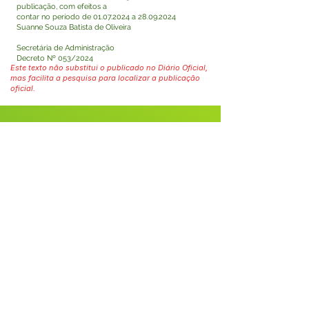
publicação, com efeitos a
contar no período de
01.07.2024
a
28.09.2024
Suanne Souza Batista de Oliveira
Secretária de Administração
Decreto Nº 053/2024
Este texto não substitui o publicado no Diário Oficial,
mas facilita a pesquisa para localizar a publicação
oficial.
Fale com a Prefeitura
Whatsapp
SERVIÇO DE ATENDIMENTO AO 
CIDADÃO (SIC) E OUVIDORIA
Prefeitura de Tarauacá - Estado do 