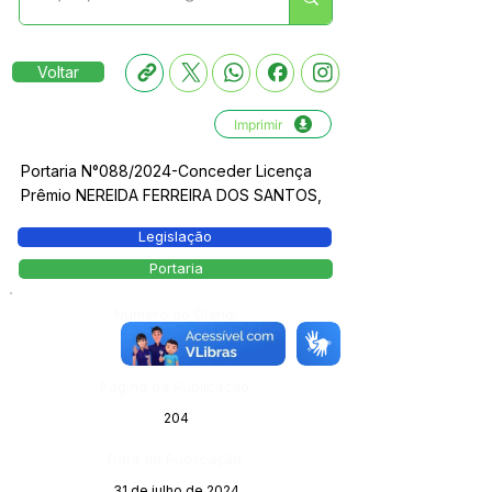
Voltar
Imprimir
Portaria N°088/2024-Conceder Licença
Prêmio NEREIDA FERREIRA DOS SANTOS,
Legislação
Portaria
Número do Diário:
13830
Página da Publicação:
204
Data da Publicação:
31 de julho de 2024