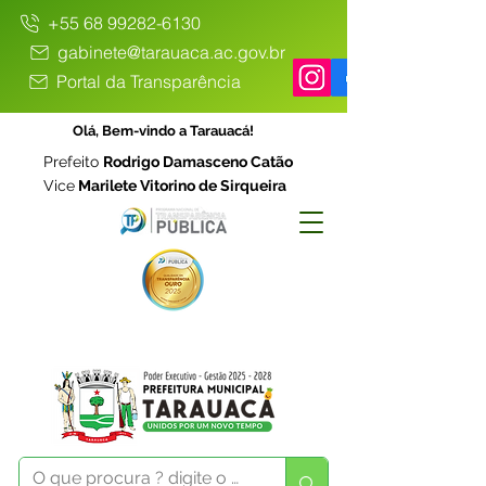
+55 68 99282-6130
gabinete@tarauaca.ac.gov.br
Portal da Transparência
Olá, Bem-vindo a Tarauacá!
Prefeito
Rodrigo Damasceno Catão
Vice
Marilete Vitorino de Sirqueira