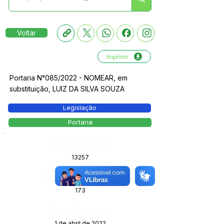
Voltar
Imprimir
Portaria N°085/2022 - NOMEAR, em
substituição, LUIZ DA SILVA SOUZA
Legislação
Portaria
Número do Diário:
13257
Página da Publicação:
173
Data da Publicação:
1 de abril de 2022