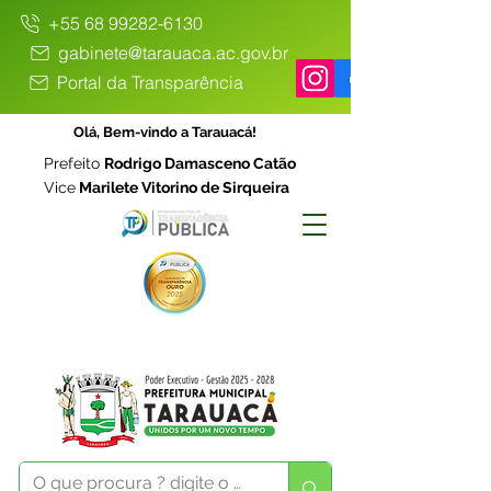
+55 68 99282-6130
gabinete@tarauaca.ac.gov.br
Portal da Transparência
Olá, Bem-vindo a Tarauacá!
Prefeito
Rodrigo Damasceno Catão
Vice
Marilete Vitorino de Sirqueira