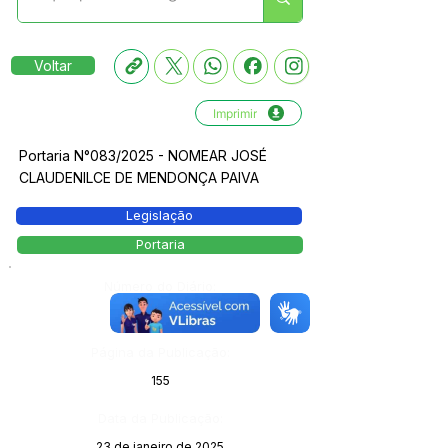
Voltar
Imprimir
Portaria N°083/2025 - NOMEAR JOSÉ
CLAUDENILCE DE MENDONÇA PAIVA
Legislação
Portaria
Número do Diário:
13949
Página da Publicação:
155
Data da Publicação:
23 de janeiro de 2025