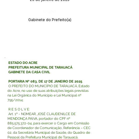
Órgão:
Gabinete do Prefeito(a)
ESTADO DO ACRE
PREFEITURA MUNICIPAL DE TARAUACÁ
GABINETE DA CASA CIVIL
PORTARIA Nº 083, DE 17 DE JANEIRO DE 2025
O PREFEITO DO MUNICÍPIO DE TARAUACÁ, Estado
do Acre, no uso de suas atribuições legais previstas
na Lei Orgânica do Município e Lei Municipal nº
795/2014;
R E S O L V E:
Art. 1º - NOMEAR, JOSÉ CLAUDENILCE DE
MENDONÇA PAIVA, portador do CPF nº
885.575.372-04
, para exercer o Cargo em Comissão
de Coordenador de Comunicação, Referência – CEC
02, da Secretária Municipal de Saúde, do Quadro de
Pessoal da Prefeitura Municipal de Tarauacá.