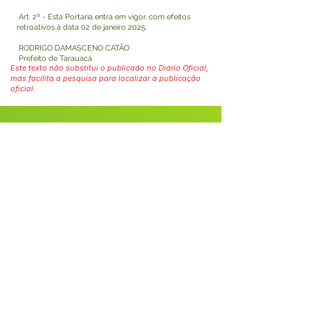
Art. 2º - Esta Portaria entra em vigor, com efeitos
retroativos à data 02 de janeiro 2025.
RODRIGO DAMASCENO CATÃO
Prefeito de Tarauacá
Este texto não substitui o publicado no Diário Oficial,
mas facilita a pesquisa para localizar a publicação
oficial.
Fale com a Prefeitura
Whatsapp
SERVIÇO DE ATENDIMENTO AO 
CIDADÃO (SIC) E OUVIDORIA
Prefeitura de Tarauacá - Estado do 