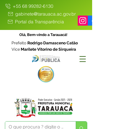
+55 68 99282-6130
gabinete@tarauaca.ac.gov.br
Portal da Transparência
Olá, Bem-vindo a Tarauacá!
Prefeito
Rodrigo Damasceno Catão
Vice
Marilete Vitorino de Sirqueira