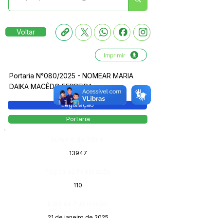
Voltar
Imprimir
Portaria N°080/2025 - NOMEAR MARIA
DAIKA MACÊDO FERREIRA
Legislação
Portaria
Número do Diário:
13947
Página da Publicação:
110
Data da Publicação:
21 de janeiro de 2025