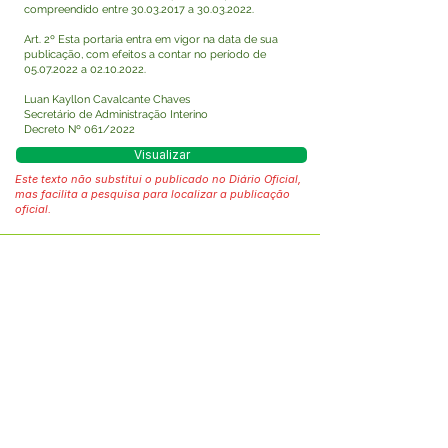
compreendido entre
30.03.2017
a
30.03.2022
.
Art. 2º Esta portaria entra em vigor na data de sua
publicação, com efeitos a contar no período de
05.07.2022
a
02.10.2022
.
Luan Kayllon Cavalcante Chaves
Secretário de Administração Interino
Decreto Nº 061/2022
Visualizar
Este texto não substitui o publicado no Diário Oficial,
mas facilita a pesquisa para localizar a publicação
oficial.
Fale com a Prefeitura
Whatsapp