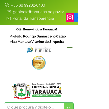
+55 68 99282-6130
gabinete@tarauaca.ac.gov.br
Portal da Transparência
Olá, Bem-vindo a Tarauacá!
Prefeito
Rodrigo Damasceno Catão
Vice
Marilete Vitorino de Sirqueira