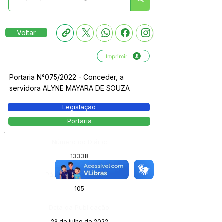
Voltar
Imprimir
Portaria N°075/2022 - Conceder, a
servidora ALYNE MAYARA DE SOUZA
Legislação
Portaria
Número do Diário:
13338
Página da Publicação:
105
Data da Publicação:
29 de julho de 2022