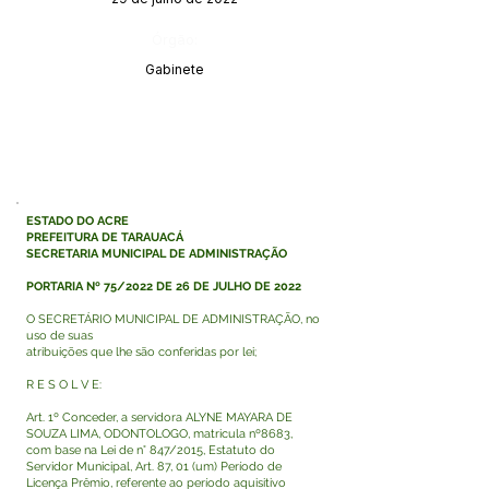
Órgão:
Gabinete
ESTADO DO ACRE
PREFEITURA DE TARAUACÁ
SECRETARIA MUNICIPAL DE ADMINISTRAÇÃO
PORTARIA Nº 75/2022 DE 26 DE JULHO DE 2022
O SECRETÁRIO MUNICIPAL DE ADMINISTRAÇÃO, no
uso de suas
atribuições que lhe são conferidas por lei;
R E S O L V E:
Art. 1º Conceder, a servidora ALYNE MAYARA DE
SOUZA LIMA, ODONTOLOGO, matricula nº8683,
com base na Lei de n° 847/2015, Estatuto do
Servidor Municipal, Art. 87, 01 (um) Período de
Licença Prêmio, referente ao período aquisitivo