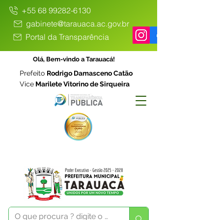
+55 68 99282-6130
gabinete@tarauaca.ac.gov.br
Portal da Transparência
Olá, Bem-vindo a Tarauacá!
Prefeito
Rodrigo Damasceno Catão
Vice
Marilete Vitorino de Sirqueira