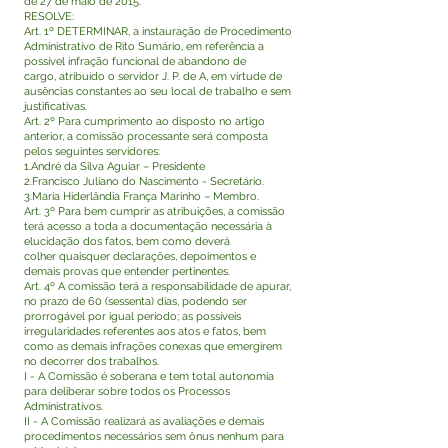
de 27 de maio de 2015.
RESOLVE:
Art. 1º DETERMINAR, a instauração de Procedimento
Administrativo de Rito Sumário, em referência a
possível infração funcional de abandono de
cargo, atribuído o servidor J. P. de A, em virtude de
ausências constantes ao seu local de trabalho e sem
justificativas.
Art. 2º Para cumprimento ao disposto no artigo
anterior, a comissão processante será composta
pelos seguintes servidores:
1.André da Silva Aguiar – Presidente
2.Francisco Juliano do Nascimento - Secretário.
3.Maria Hiderlândia França Marinho – Membro.
Art. 3º Para bem cumprir as atribuições, a comissão
terá acesso a toda a documentação necessária à
elucidação dos fatos, bem como deverá
colher quaisquer declarações, depoimentos e
demais provas que entender pertinentes.
Art. 4º A comissão terá a responsabilidade de apurar,
no prazo de 60 (sessenta) dias, podendo ser
prorrogável por igual período; as possíveis
irregularidades referentes aos atos e fatos, bem
como as demais infrações conexas que emergirem
no decorrer dos trabalhos.
I - A Comissão é soberana e tem total autonomia
para deliberar sobre todos os Processos
Administrativos.
II - A Comissão realizará as avaliações e demais
procedimentos necessários sem ônus nenhum para