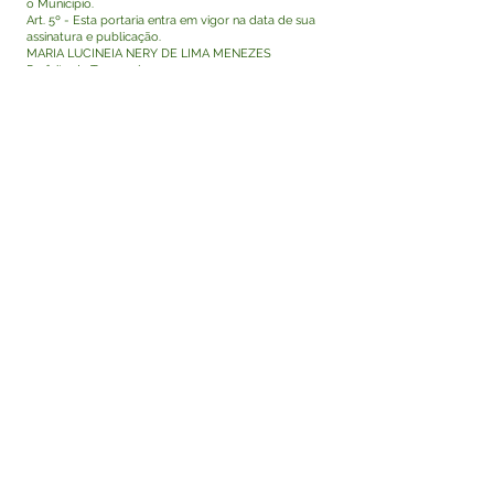
o Município.
Art. 5º - Esta portaria entra em vigor na data de sua
assinatura e publicação.
MARIA LUCINEIA NERY DE LIMA MENEZES
Prefeita de Tarauacá
Visualizar
Este texto não substitui o publicado no Diário Oficial,
mas facilita a pesquisa para localizar a publicação
oficial.
Fale com a Prefeitura
Whatsapp
SERVIÇO DE ATENDIMENTO AO 
CIDADÃO (SIC) E OUVIDORIA
Prefeitura de Tarauacá - Estado do 