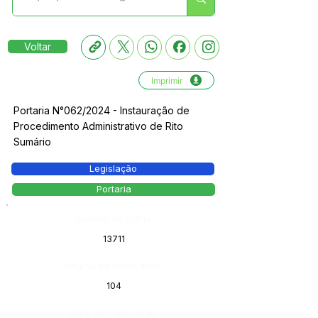
Voltar
Imprimir
Portaria N°062/2024 - Instauração de
Procedimento Administrativo de Rito
Sumário
Legislação
Portaria
Número do Diário:
13711
Página da Publicação:
104
Data da Publicação: