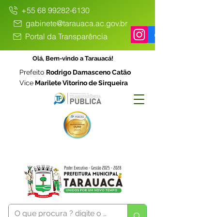
+55 68 99282-6130
gabinete@tarauaca.ac.gov.br
Portal da Transparência
Olá, Bem-vindo a Tarauacá!
Prefeito
Rodrigo Damasceno Catão
Vice
Marilete Vitorino de Sirqueira