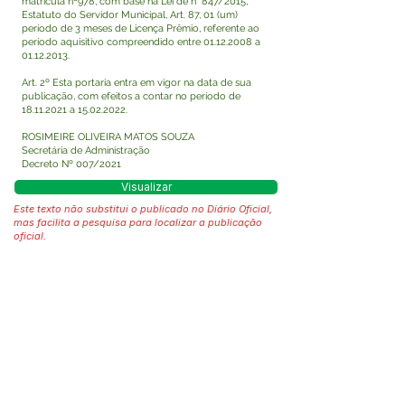
matricula nº978, com base na Lei de n° 847/2015,
Estatuto do Servidor Municipal, Art. 87, 01 (um)
período de 3 meses de Licença Prêmio, referente ao
período aquisitivo compreendido entre
01.12.2008
a
01.12.2013
.
Art. 2º Esta portaria entra em vigor na data de sua
publicação, com efeitos a contar no período de
18.11.2021
a
15.02.2022
.
ROSIMEIRE OLIVEIRA MATOS SOUZA
Secretária de Administração
Decreto Nº 007/2021
Visualizar
Este texto não substitui o publicado no Diário Oficial,
mas facilita a pesquisa para localizar a publicação
oficial.
Fale com a Prefeitura