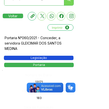
Voltar
Imprimir
Portaria N°060/2021 - Conceder, a
servidora GLEICIMAR DOS SANTOS
MEDINA
Legislação
Portaria
Número do Diário:
13171
Página da Publicação:
183
Data da Publicação: