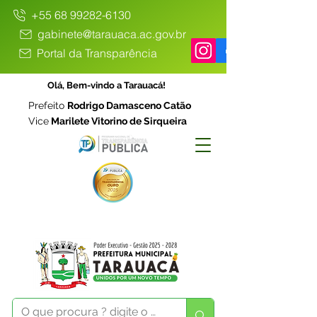
+55 68 99282-6130
gabinete@tarauaca.ac.gov.br
Portal da Transparência
Olá, Bem-vindo a Tarauacá!
Prefeito
Rodrigo Damasceno Catão
Vice
Marilete Vitorino de Sirqueira