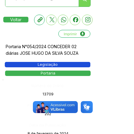
Voltar
Imprimir
Portaria N°054/2024 CONCEDER 02
diárias JOSE HUGO DA SILVA SOUZA
Legislação
Portaria
Número do Diário:
13709
Página da Publicação:
202
Data da Publicação:
8 de fevereiro de 2024