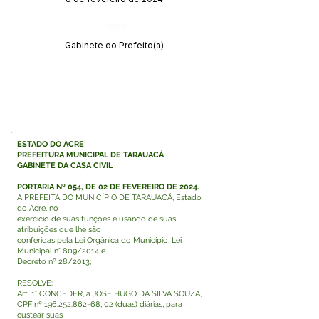
Órgão:
Gabinete do Prefeito(a)
ESTADO DO ACRE
PREFEITURA MUNICIPAL DE TARAUACÁ
GABINETE DA CASA CIVIL
PORTARIA Nº 054, DE 02 DE FEVEREIRO DE 2024.
A PREFEITA DO MUNICÍPIO DE TARAUACÁ, Estado
do Acre, no
exercício de suas funções e usando de suas
atribuições que lhe são
conferidas pela Lei Orgânica do Município, Lei
Municipal n° 809/2014 e
Decreto nº 28/2013;
RESOLVE:
Art. 1° CONCEDER, a JOSE HUGO DA SILVA SOUZA,
CPF nº
196.252.862-68
, 02 (duas) diárias, para
custear suas