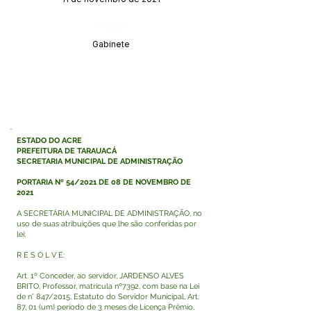
Órgão:
Gabinete
ESTADO DO ACRE
PREFEITURA DE TARAUACÁ
SECRETARIA MUNICIPAL DE ADMINISTRAÇÃO
PORTARIA Nº 54/2021 DE 08 DE NOVEMBRO DE
2021
A SECRETÁRIA MUNICIPAL DE ADMINISTRAÇÃO, no
uso de suas atribuições que lhe são conferidas por
lei;
R E S O L V E:
Art. 1º Conceder, ao servidor, JARDENSO ALVES
BRITO, Professor, matricula nº7392, com base na Lei
de n° 847/2015, Estatuto do Servidor Municipal, Art.
87, 01 (um) período de 3 meses de Licença Prêmio,