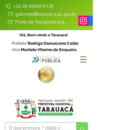
+55 68 99282-6130
gabinete@tarauaca.ac.gov.br
Portal da Transparência
Olá, Bem-vindo a Tarauacá!
Prefeito
Rodrigo Damasceno Catão
Vice
Marilete Vitorino de Sirqueira