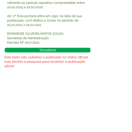
referente ao período aquisitivo compreendido entre
20.02.2015
a
20.02.2020
.
Art. 2º Esta portaria entra em vigor na data de sua
publicação, com efeitos a contar no período de
25.10.2021
a
25.01.2021
.
ROSIMEIRE OLIVEIRA MATOS SOUZA
Secretária de Administração
Decreto Nº 007/2021
Visualizar
Este texto não substitui o publicado no Diário Oficial,
mas facilita a pesquisa para localizar a publicação
oficial.
Fale com a Prefeitura
Whatsapp