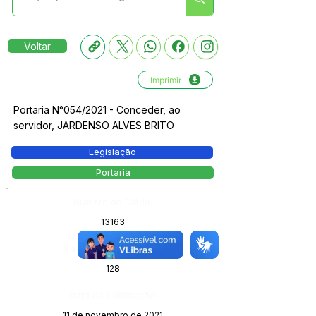
Voltar
Imprimir
Portaria N°054/2021 - Conceder, ao
servidor, JARDENSO ALVES BRITO
Legislação
Portaria
Número do Diário:
13163
Página da Publicação:
128
Data da Publicação:
11 de novembro de 2021