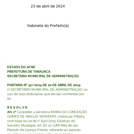
23 de abril de 2024
Órgão:
Gabinete do Prefeito(a)
ESTADO DO ACRE
PREFEITURA DE TARAUACÁ
SECRETARIA MUNICIPAL DE ADMINISTRAÇÃO
PORTARIA Nº 51/2024 DE 22 DE ABRIL DE 2024
O SECRETÁRIO MUNICIPAL DE ADMINISTRAÇÃO, no
uso de suas atribuições que lhe são conferidas por
lei;
R E S O L V E:
Art. 1º
Conceder, a servidora MARIA DA CONCEIÇÃO
GOMES DE ARAUJO, SERVENTE, matricula nº8563,
com base na Lei de n° 847/2015, Estatuto do
Servidor Municipal, Art. 87, 01 (UM) Mês de seu
Período de Licença Prêmio, referente ao período