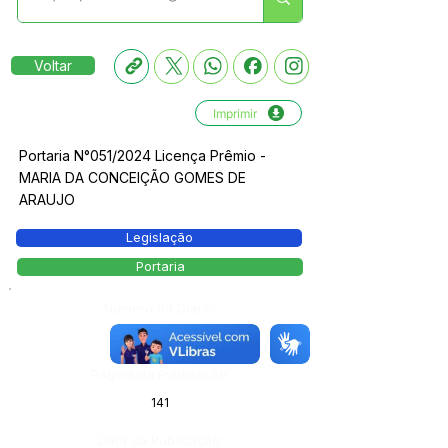
Voltar
Imprimir
Portaria N°051/2024 Licença Prêmio -
MARIA DA CONCEIÇÃO GOMES DE
ARAUJO
Legislação
Portaria
Número do Diário:
13759
Página da Publicação:
141
Data da Publicação: