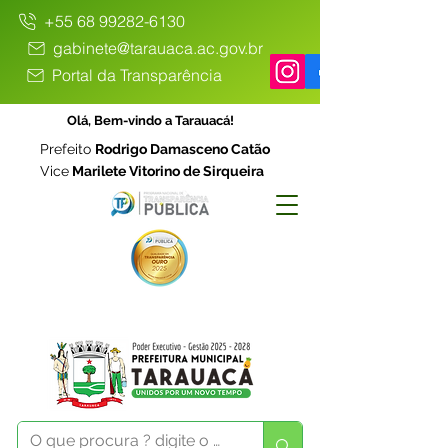
+55 68 99282-6130
gabinete@tarauaca.ac.gov.br
Portal da Transparência
Olá, Bem-vindo a Tarauacá!
Prefeito
Rodrigo Damasceno Catão
Vice
Marilete Vitorino de Sirqueira