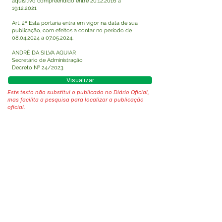
aquisitivo compreendido entre
20.12.2016
a
19.12.2021
Art. 2º Esta portaria entra em vigor na data de sua
publicação, com efeitos a contar no período de
08.04.2024
a
07.05.2024
.
ANDRÉ DA SILVA AGUIAR
Secretário de Administração
Decreto Nº 24/2023
Visualizar
Este texto não substitui o publicado no Diário Oficial,
mas facilita a pesquisa para localizar a publicação
oficial.
Fale com a Prefeitura
Whatsapp