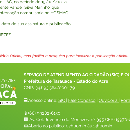
 - AC, no período de 15/02/2022 a
ente Vander Silva Marinho, que
e internação compulsória no HOSMAC.
na data de sua assinatura e publicação.
NEZES
ário Oficial, mas facilita a pesquisa para localizar a publicação oficial.
SERVIÇO DE ATENDIMENTO AO CIDADÃO (SIC) E O
Prefeitura de Tarauacá - Estado do Acre
CNPJ 
34.693.564/0001-79
💻Acesso online: 
SIC 
| 
Fale Conosco
 | 
Ouvidoria
| 
Port
📱(68) 99282-6130 
🏢 Av. Cel. Juvêncio de Menezes, nº 395 CEP 69970-0
📅Aberto ao público: 07h00min às 14h00min