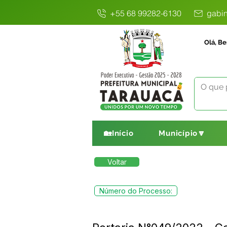
+55 68 99282-6130
gabin
Olá, Be
🏡Início
Município🔽
Voltar
Número do Processo: