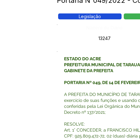
Portaria N°049/2022 - 
Legislação
Número do Diário:
13247
ESTADO DO ACRE
PREFEITURA MUNICIPAL DE TARAU
GABINETE DA PREFEITA
PORTARIA Nº 049, DE 14 DE FEVEREI
A PREFEITA DO MUNICÍPIO DE TARAU
exercício de suas funções e usando d
conferidas pela Lei Orgânica do Muni
Decreto nº 137/2021;
RESOLVE:
Art. 1° CONCEDER, a FRANCISCO H
CPF: 925.809.472-72, 02 (duas) diári