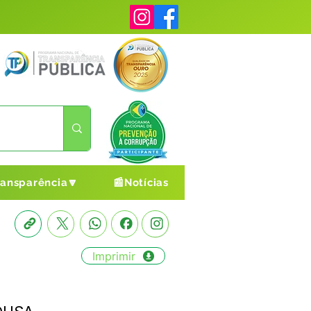
ransparência🔽
📰Notícias
Imprimir