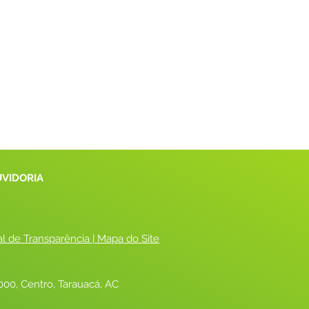
UVIDORIA
al de Transparência
 |
 Mapa do Site
00, Centro, Tarauacá, AC