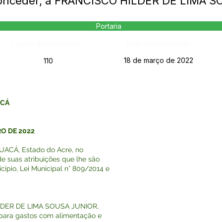
Conceder, a FRANCISCO HILDER DE LIMA 
Portaria
Página da Publicação:
Data da Publicação:
18 de março de 2022
110
ACÁ
RO DE 2022
ACÁ, Estado do Acre, no
e suas atribuições que lhe são
cípio, Lei Municipal n° 809/2014 e
ILDER DE LIMA SOUSA JUNIOR,
a para gastos com alimentação e