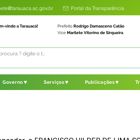
ete@tarauaca.ac.gov.br
Portal da Transparência
m-vindo a Tarauacá!
Prefeito
Rodrigo Damasceno Catão
Vice
Marilete Vitorino de Sirqueira
Governo🔽
Serviços🔽
Publicações🔽
T