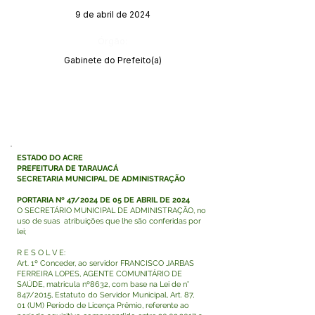
9 de abril de 2024
Órgão:
Gabinete do Prefeito(a)
ESTADO DO ACRE
PREFEITURA DE TARAUACÁ
SECRETARIA MUNICIPAL DE ADMINISTRAÇÃO
PORTARIA Nº 47/2024 DE 05 DE ABRIL DE 2024
O SECRETÁRIO MUNICIPAL DE ADMINISTRAÇÃO, no
uso de suas atribuições que lhe são conferidas por
lei;
R E S O L V E:
Art. 1º Conceder, ao servidor FRANCISCO JARBAS
FERREIRA LOPES, AGENTE COMUNITÁRIO DE
SAÚDE, matricula nº8632, com base na Lei de n°
847/2015, Estatuto do Servidor Municipal, Art. 87,
01 (UM) Período de Licença Prêmio, referente ao