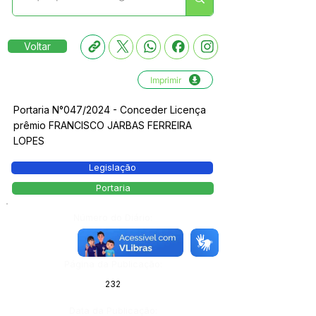
Voltar
Imprimir
Portaria N°047/2024 - Conceder Licença
prêmio FRANCISCO JARBAS FERREIRA
LOPES
Legislação
Portaria
Número do Diário:
13749
Página da Publicação:
232
Data da Publicação: