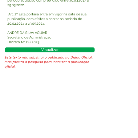
período aquisitivo compreendido entre
30.03.2017
a
29.03.2022
.
Art. 2º Esta portaria entra em vigor na data de sua
publicação, com efeitos a contar no período de
20.02.2024
a
19.05.2024
.
ANDRÉ DA SILVA AGUIAR
Secretário de Administração
Decreto Nº 24/2023
Visualizar
Este texto não substitui o publicado no Diário Oficial,
mas facilita a pesquisa para localizar a publicação
oficial.
Fale com a Prefeitura
Whatsapp