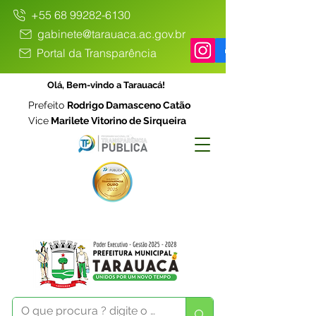
+55 68 99282-6130
gabinete@tarauaca.ac.gov.br
Portal da Transparência
Olá, Bem-vindo a Tarauacá!
Prefeito
Rodrigo Damasceno Catão
Vice
Marilete Vitorino de Sirqueira