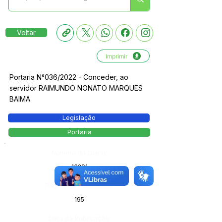
Voltar
Imprimir
Portaria N°036/2022 - Conceder, ao
servidor RAIMUNDO NONATO MARQUES
BAIMA
Legislação
Portaria
Número do Diário:
13291
Página da Publicação:
195
Data da Publicação: