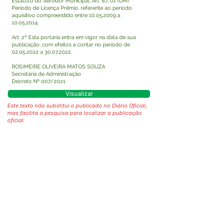
Estatuto do Servidor Municipal, Art. 87, 01 (UM)
Período de Licença Prêmio, referente ao período
aquisitivo compreendido entre
10.05.2009
a
10.05.2014
.
Art. 2º Esta portaria entra em vigor na data de sua
publicação, com efeitos a contar no período de
02.05.2022
a
30.07.2022
.
ROSIMEIRE OLIVEIRA MATOS SOUZA
Secretária de Administração
Decreto Nº 007/2021
Visualizar
Este texto não substitui o publicado no Diário Oficial,
mas facilita a pesquisa para localizar a publicação
oficial.
Fale com a Prefeitura