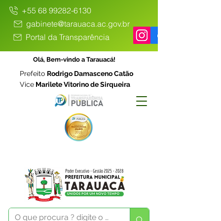
+55 68 99282-6130
gabinete@tarauaca.ac.gov.br
Portal da Transparência
Olá, Bem-vindo a Tarauacá!
Prefeito
Rodrigo Damasceno Catão
Vice
Marilete Vitorino de Sirqueira