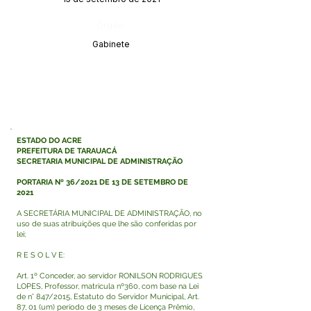
Órgão:
Gabinete
ESTADO DO ACRE
PREFEITURA DE TARAUACÁ
SECRETARIA MUNICIPAL DE ADMINISTRAÇÃO
PORTARIA Nº 36/2021 DE 13 DE SETEMBRO DE
2021
A SECRETÁRIA MUNICIPAL DE ADMINISTRAÇÃO, no
uso de suas atribuições que lhe são conferidas por
lei;
R E S O L V E:
Art. 1º Conceder, ao servidor RONILSON RODRIGUES
LOPES, Professor, matricula nº360, com base na Lei
de n° 847/2015, Estatuto do Servidor Municipal, Art.
87, 01 (um) período de 3 meses de Licença Prêmio,