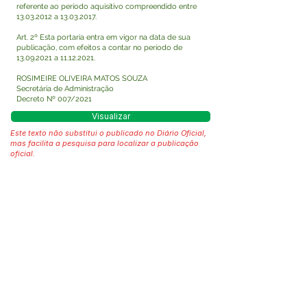
referente ao período aquisitivo compreendido entre
13.03.2012
a
13.03.2017
.
Art. 2º Esta portaria entra em vigor na data de sua
publicação, com efeitos a contar no período de
13.09.2021
a
11.12.2021
.
ROSIMEIRE OLIVEIRA MATOS SOUZA
Secretária de Administração
Decreto Nº 007/2021
Visualizar
Este texto não substitui o publicado no Diário Oficial,
mas facilita a pesquisa para localizar a publicação
oficial.
Fale com a Prefeitura
Whatsapp