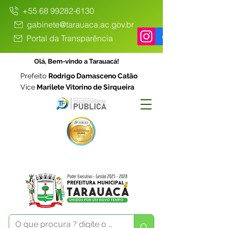
+55 68 99282-6130
gabinete@tarauaca.ac.gov.br
Portal da Transparência
Olá, Bem-vindo a Tarauacá!
Prefeito
Rodrigo Damasceno Catão
Vice
Marilete Vitorino de Sirqueira