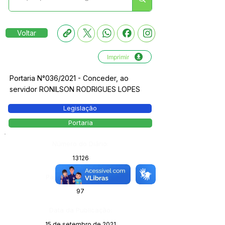
Voltar
Imprimir
Portaria N°036/2021 - Conceder, ao
servidor RONILSON RODRIGUES LOPES
Legislação
Portaria
Número do Diário:
13126
Página da Publicação:
97
Data da Publicação:
15 de setembro de 2021