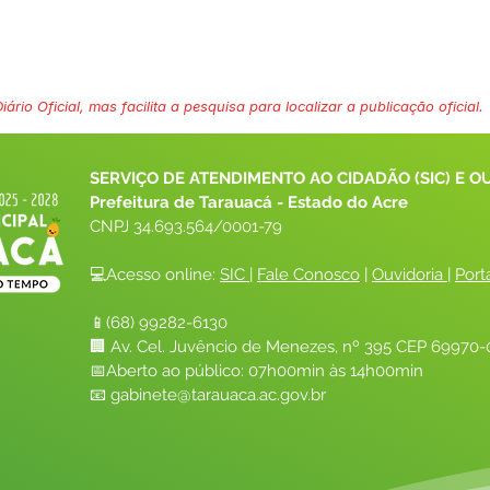
ário Oficial, mas facilita a pesquisa para localizar a publicação oficial.
SERVIÇO DE ATENDIMENTO AO CIDADÃO (SIC) E O
Prefeitura de Tarauacá - Estado do Acre
CNPJ 
34.693.564/0001-79
💻Acesso online: 
SIC 
| 
Fale Conosco
 | 
Ouvidoria
| 
Port
📱(68) 99282-6130 
🏢 Av. Cel. Juvêncio de Menezes, nº 395 CEP 69970-0
📅Aberto ao público: 07h00min às 14h00min
📧 
gabinete@tarauaca.ac.gov.br