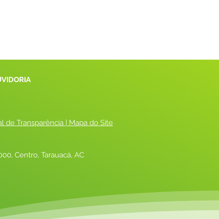
UVIDORIA
al de Transparência
 |
 Mapa do Site
00, Centro, Tarauacá, AC