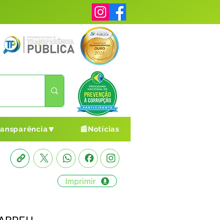
ransparência🔽
📰Notícias
Imprimir