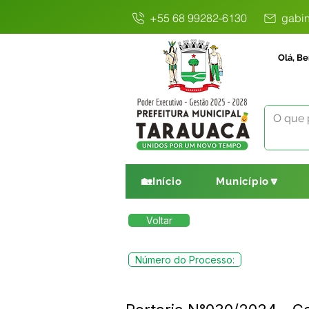
+55 68 99282-6130
gabin
Olá, Be
🏡Início
Município🔽
Voltar
Número do Processo: