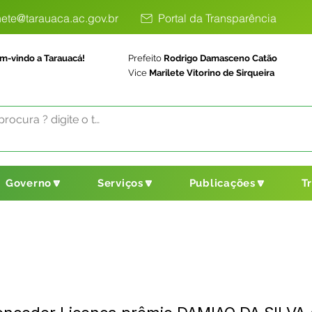
ete@tarauaca.ac.gov.br
Portal da Transparência
m-vindo a Tarauacá!
Prefeito
Rodrigo Damasceno Catão
Vice
Marilete Vitorino de Sirqueira
Governo🔽
Serviços🔽
Publicações🔽
T