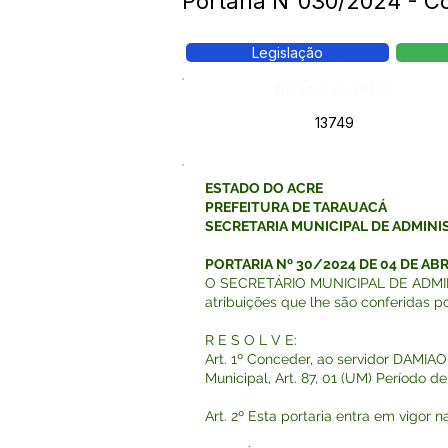
Portaria N°030/2024 - 
Legislação
Número do Diário:
13749
ESTADO DO ACRE
PREFEITURA DE TARAUACÁ
SECRETARIA MUNICIPAL DE ADMIN
PORTARIA Nº 30/2024 DE 04 DE ABR
O SECRETÁRIO MUNICIPAL DE ADMIN
atribuições que lhe são conferidas por
R E S O L V E:
Art. 1º Conceder, ao servidor DAMIAO
Municipal, Art. 87, 01 (UM) Período 
Art. 2º Esta portaria entra em vigor 