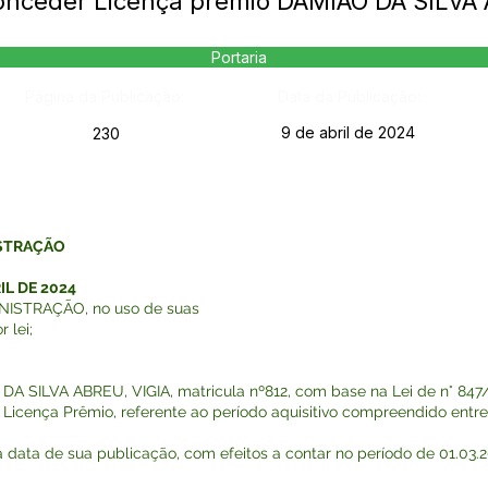
Conceder Licença prêmio DAMIAO DA SILVA
Portaria
Página da Publicação:
Data da Publicação:
9 de abril de 2024
230
ISTRAÇÃO
IL DE 2024
ISTRAÇÃO, no uso de suas
 lei;
 DA SILVA ABREU, VIGIA, matricula nº812, com base na Lei de n° 847/
de Licença Prêmio, referente ao período aquisitivo compreendido entr
na data de sua publicação, com efeitos a contar no período de 01.03.