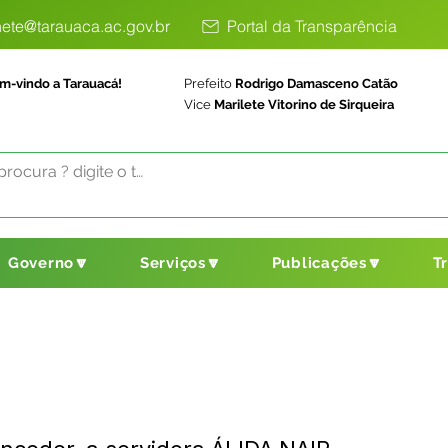
ete@tarauaca.ac.gov.br
Portal da Transparência
m-vindo a Tarauacá!
Prefeito
Rodrigo Damasceno Catão
Vice
Marilete Vitorino de Sirqueira
Governo🔽
Serviços🔽
Publicações🔽
T