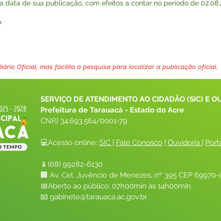
na data de sua publicação, com efeitos a contar no período de 02.08.
A
ário Oficial, mas facilita a pesquisa para localizar a publicação oficial.
SERVIÇO DE ATENDIMENTO AO CIDADÃO (SIC) E O
Prefeitura de Tarauacá - Estado do Acre
CNPJ 
34.693.564/0001-79
💻Acesso online: 
SIC 
| 
Fale Conosco
 | 
Ouvidoria
| 
Port
📱(68) 99282-6130 
🏢 Av. Cel. Juvêncio de Menezes, nº 395 CEP 69970-0
📅Aberto ao público: 07h00min às 14h00min
📧 
gabinete@tarauaca.ac.gov.br