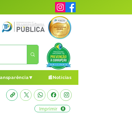
ransparência🔽
📰Notícias
Imprimir