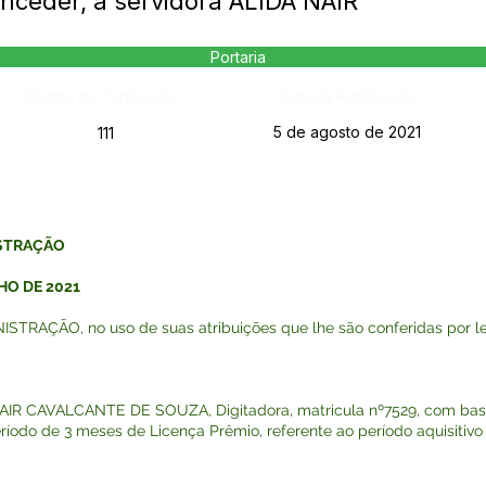
nceder, a servidora ÁLIDA NAIR
Portaria
Página da Publicação:
Data da Publicação:
5 de agosto de 2021
111
ISTRAÇÃO
HO DE 2021
RAÇÃO, no uso de suas atribuições que lhe são conferidas por le
 NAIR CAVALCANTE DE SOUZA, Digitadora, matricula nº7529, com base
 período de 3 meses de Licença Prêmio, referente ao período aquisiti