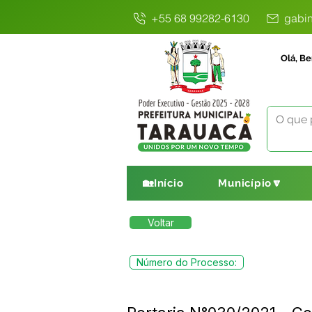
+55 68 99282-6130
gabin
Olá, Be
🏡Início
Município🔽
Voltar
Número do Processo: