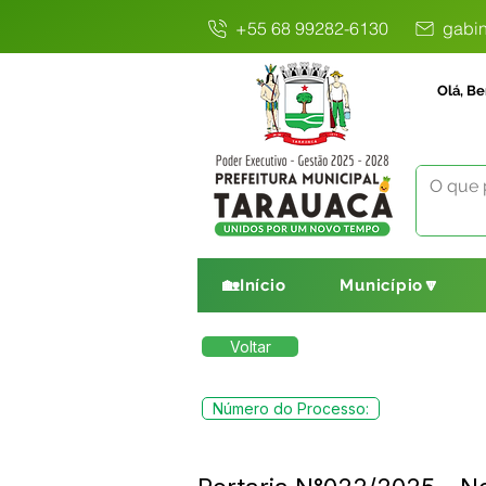
+55 68 99282-6130
gabin
Olá, Be
🏡Início
Município🔽
Voltar
Número do Processo: