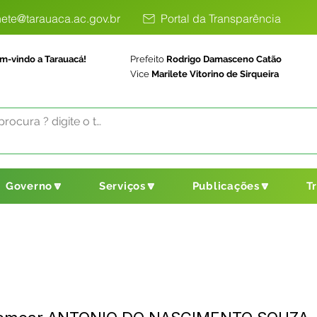
ete@tarauaca.ac.gov.br
Portal da Transparência
m-vindo a Tarauacá!
Prefeito
Rodrigo Damasceno Catão
Vice
Marilete Vitorino de Sirqueira
Governo🔽
Serviços🔽
Publicações🔽
T