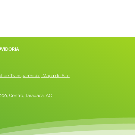
UVIDORIA
al de Transparência
 |
 Mapa do Site
00, Centro, Tarauacá, AC