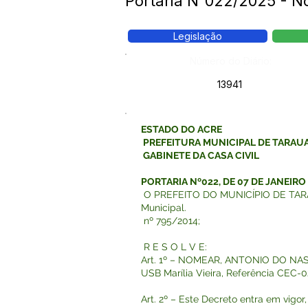
Portaria N°022/2025 -
Legislação
Número do Diário:
13941
ESTADO DO ACRE
PREFEITURA MUNICIPAL DE TARAU
GABINETE DA CASA CIVIL
PORTARIA Nº022, DE 07 DE JANEIRO
O PREFEITO DO MUNICÍPIO DE TARAUAC
Municipal.
nº 795/2014;
R E S O L V E:
Art. 1º – NOMEAR, ANTONIO DO NAS
USB Marília Vieira, Referência CEC-0
Art. 2º – Este Decreto entra em vigor,