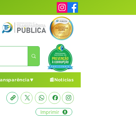
ransparência🔽
📰Notícias
Imprimir