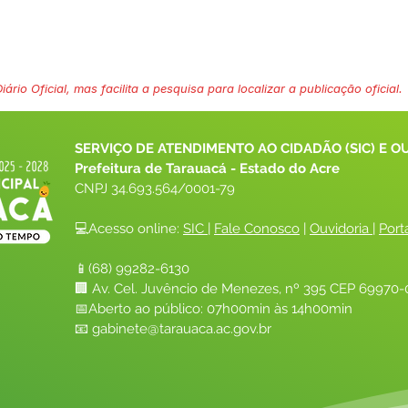
ário Oficial, mas facilita a pesquisa para localizar a publicação oficial.
SERVIÇO DE ATENDIMENTO AO CIDADÃO (SIC) E O
Prefeitura de Tarauacá - Estado do Acre
CNPJ 
34.693.564/0001-79
💻Acesso online: 
SIC 
| 
Fale Conosco
 | 
Ouvidoria
| 
Port
📱(68) 99282-6130 
🏢 Av. Cel. Juvêncio de Menezes, nº 395 CEP 69970-0
📅Aberto ao público: 07h00min às 14h00min
📧 
gabinete@tarauaca.ac.gov.br