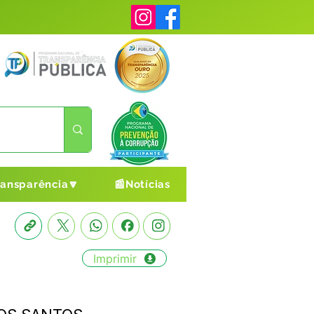
ransparência🔽
📰Notícias
Imprimir