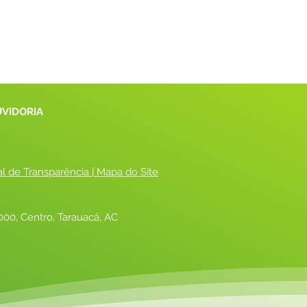
UVIDORIA
al de Transparência
 |
 Mapa do Site
00, Centro, Tarauacá, AC