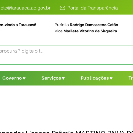
ete@tarauaca.ac.gov.br
Portal da Transparência
m-vindo a Tarauacá!
Prefeito
Rodrigo Damasceno Catão
Vice
Marilete Vitorino de Sirqueira
Governo🔽
Serviços🔽
Publicações🔽
T