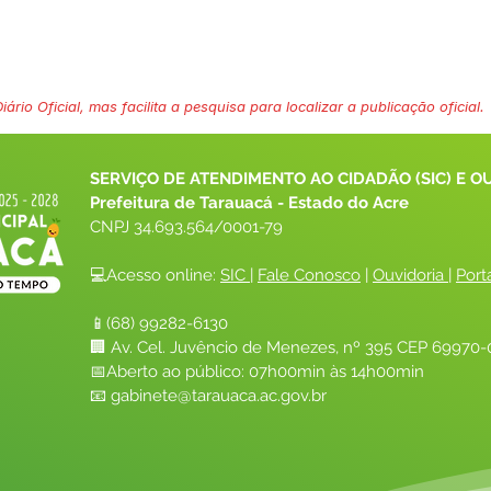
ário Oficial, mas facilita a pesquisa para localizar a publicação oficial.
SERVIÇO DE ATENDIMENTO AO CIDADÃO (SIC) E O
Prefeitura de Tarauacá - Estado do Acre
CNPJ 
34.693.564/0001-79
💻Acesso online: 
SIC 
| 
Fale Conosco
 | 
Ouvidoria
| 
Port
📱(68) 99282-6130 
🏢 Av. Cel. Juvêncio de Menezes, nº 395 CEP 69970-0
📅Aberto ao público: 07h00min às 14h00min
📧 
gabinete@tarauaca.ac.gov.br