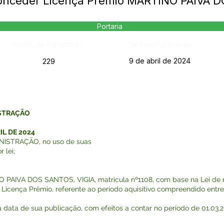
Conceder Licença Prêmio MARTINO PAIVA 
Portaria
Página da Publicação:
Data da Publicação:
9 de abril de 2024
229
ISTRAÇÃO
IL DE 2024
ISTRAÇÃO, no uso de suas
 lei;
NO PAIVA DOS SANTOS, VIGIA, matricula nº1108, com base na Lei de n
de Licença Prêmio, referente ao período aquisitivo compreendido entr
na data de sua publicação, com efeitos a contar no período de 01.03.