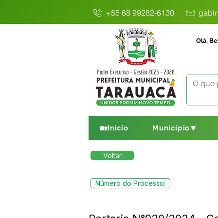
+55 68 99282-6130
gabin
Olá, Be
🏡Início
Município🔽
Voltar
Número do Processo: