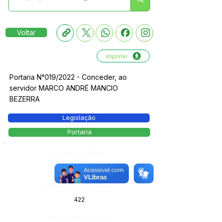
Voltar
Imprimir
Portaria N°019/2022 - Conceder, ao
servidor MARCO ANDRÉ MANCIO
BEZERRA
Legislação
Portaria
Número do Diário:
13251
Página da Publicação:
422
Data da Publicação: