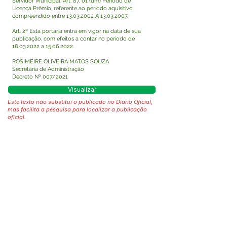
Servidor Municipal, Art. 87, 01 (um) Período de
Licença Prêmio, referente ao período aquisitivo
compreendido entre
13.03.2002
A
13.03.2007
.
Art. 2º Esta portaria entra em vigor na data de sua
publicação, com efeitos a contar no período de
18.03.2022
a
15.06.2022
.
ROSIMEIRE OLIVEIRA MATOS SOUZA
Secretária de Administração
Decreto Nº 007/2021
Visualizar
Este texto não substitui o publicado no Diário Oficial,
mas facilita a pesquisa para localizar a publicação
oficial.
Fale com a Prefeitura
Whatsapp