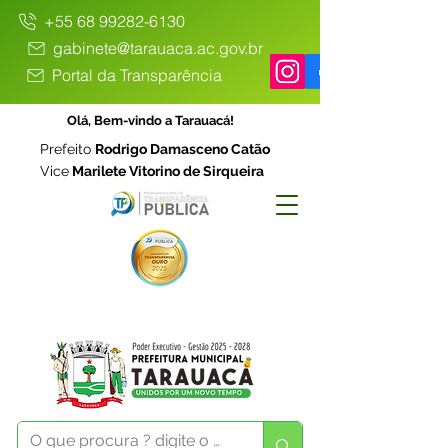
+55 68 99282-6130
gabinete@tarauaca.ac.gov.br
Portal da Transparência
Olá, Bem-vindo a Tarauacá!
Prefeito
Rodrigo Damasceno Catão
Vice
Marilete Vitorino de Sirqueira