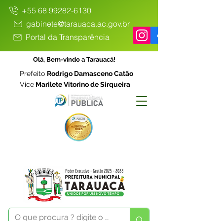
+55 68 99282-6130
gabinete@tarauaca.ac.gov.br
Portal da Transparência
Olá, Bem-vindo a Tarauacá!
Prefeito
Rodrigo Damasceno Catão
Vice
Marilete Vitorino de Sirqueira