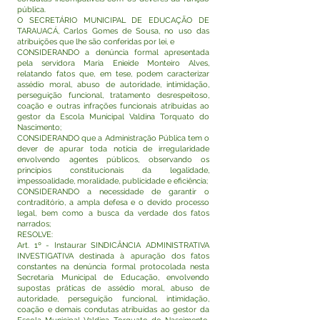
pública.
O SECRETÁRIO MUNICIPAL DE EDUCAÇÃO DE
TARAUACÁ, Carlos Gomes de Sousa, no uso das
atribuições que lhe são conferidas por lei, e
CONSIDERANDO a denúncia formal apresentada
pela servidora Maria Enieide Monteiro Alves,
relatando fatos que, em tese, podem caracterizar
assédio moral, abuso de autoridade, intimidação,
perseguição funcional, tratamento desrespeitoso,
coação e outras infrações funcionais atribuídas ao
gestor da Escola Municipal Valdina Torquato do
Nascimento;
CONSIDERANDO que a Administração Pública tem o
dever de apurar toda notícia de irregularidade
envolvendo agentes públicos, observando os
princípios constitucionais da legalidade,
impessoalidade, moralidade, publicidade e eficiência;
CONSIDERANDO a necessidade de garantir o
contraditório, a ampla defesa e o devido processo
legal, bem como a busca da verdade dos fatos
narrados;
RESOLVE:
Art. 1º - Instaurar SINDICÂNCIA ADMINISTRATIVA
INVESTIGATIVA destinada à apuração dos fatos
constantes na denúncia formal protocolada nesta
Secretaria Municipal de Educação, envolvendo
supostas práticas de assédio moral, abuso de
autoridade, perseguição funcional, intimidação,
coação e demais condutas atribuídas ao gestor da