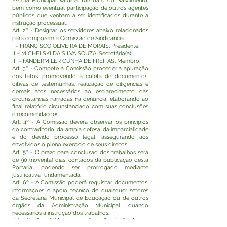
Escola Municipal Valdina Torquato do Nascimento,
bem como eventual participação de outros agentes
públicos que venham a ser identificados durante a
instrução processual.
Art. 2º - Designar os servidores abaixo relacionados
para comporem a Comissão de Sindicância:
I – FRANCISCO OLIVEIRA DE MORAIS, Presidente;
II – MICHELSKI DA SILVA SOUZA, Secretário(a);
III – FANDERMILER CUNHA DE FREITAS, Membro.
Art. 3º - Compete à Comissão proceder à apuração
dos fatos, promovendo a coleta de documentos,
oitivas de testemunhas, realização de diligências e
demais atos necessários ao esclarecimento das
circunstâncias narradas na denúncia, elaborando ao
final relatório circunstanciado com suas conclusões
e recomendações.
Art. 4º - A Comissão deverá observar os princípios
do contraditório, da ampla defesa, da imparcialidade
e do devido processo legal, assegurando aos
envolvidos o pleno exercício de seus direitos.
Art. 5º - O prazo para conclusão dos trabalhos será
de 90 (noventa) dias, contados da publicação desta
Portaria, podendo ser prorrogado mediante
justificativa fundamentada.
Art. 6º - A Comissão poderá requisitar documentos,
informações e apoio técnico de quaisquer setores
da Secretaria Municipal de Educação ou de outros
órgãos da Administração Municipal, quando
necessários à instrução dos trabalhos.
Art. 7º - Concluída a apuração, a Comissão deverá