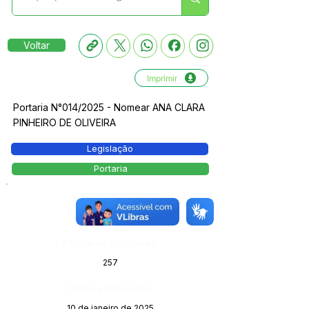
Voltar
Imprimir
Portaria N°014/2025 - Nomear ANA CLARA
PINHEIRO DE OLIVEIRA
Legislação
Portaria
Número do Diário:
13941
Página da Publicação:
257
Data da Publicação:
10 de janeiro de 2025