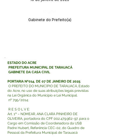
Órgão:
Gabinete do Prefeito(a)
ESTADO DO ACRE
PREFEITURA MUNICIPAL DE TARAUACÁ
GABINETE DA CASA CIVIL
PORTARIA Nº014, DE 07 DE JANEIRO DE 2025
O PREFEITO DO MUNICÍPIO DE TARAUACÁ, Estado
do Acre, no uso de suas atribuições legais previstas
na Lei Orgânica do Município e Lei Municipal.
nº 795/2014;
R E S O L V E:
Art. 1º – NOMEAR, ANA CLARA PINHEIRO DE
OLIVEIRA, portadora do CPF
002.479.962-97
, para o
Cargo em Comissão de Coordenadora da USB
Padre Hubert, Referência CEC-02, do Quadro de
Pessoal da Prefeitura Municipal de Tarauacá