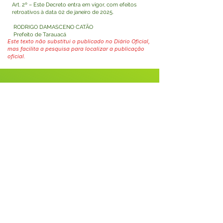
Art. 2º – Este Decreto entra em vigor, com efeitos
retroativos à data 02 de janeiro de 2025.
RODRIGO DAMASCENO CATÃO
Prefeito de Tarauacá
Este texto não substitui o publicado no Diário Oficial,
mas facilita a pesquisa para localizar a publicação
oficial.
Fale com a Prefeitura
Whatsapp
SERVIÇO DE ATENDIMENTO AO 
CIDADÃO (SIC) E OUVIDORIA
Prefeitura de Tarauacá - Estado do 
Acre