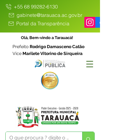
+55 68 99282-6130
gabinete@tarauaca.ac.gov.br
Portal da Transparência
Olá, Bem-vindo a Tarauacá!
Prefeito
Rodrigo Damasceno Catão
Vice
Marilete Vitorino de Sirqueira