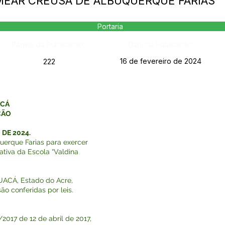
OMEAR CREUSA DE ALBUQUERQUE FARIAS
Portaria
Página da Publicação:
Data da Publicação:
16 de fevereiro de 2024
222
ACÁ
ÇÃO
 DE 2024.
uerque Farias para exercer
tiva da Escola “Valdina
ACÁ, Estado do Acre,
ão conferidas por leis.
017 de 12 de abril de 2017,