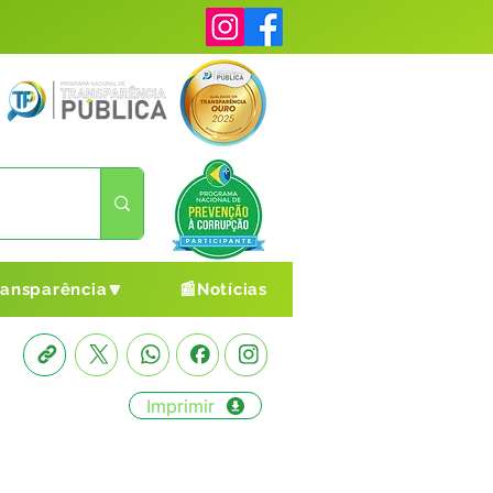
ransparência🔽
📰Notícias
Imprimir