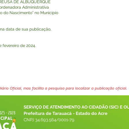
ra CREUSA DE ALBUQUERQUE
ordenadora Administrativa
to do Nascimento” no Município
r na data de sua publicação,
fevereiro de 2024.
ário Oficial, mas facilita a pesquisa para localizar a publicação oficial.
SERVIÇO DE ATENDIMENTO AO CIDADÃO (SIC) E O
Prefeitura de Tarauacá - Estado do Acre
CNPJ 
34.693.564/0001-79