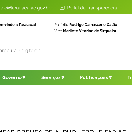
ete@tarauaca.ac.gov.br
Portal da Transparência
m-vindo a Tarauacá!
Prefeito
Rodrigo Damasceno Catão
Vice
Marilete Vitorino de Sirqueira
Governo🔽
Serviços🔽
Publicações🔽
T