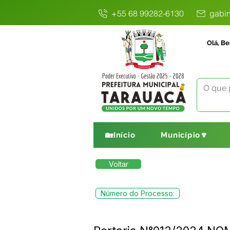
+55 68 99282-6130
gabin
Olá, Be
🏡Início
Município🔽
Voltar
Número do Processo: