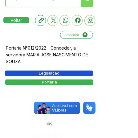
Voltar
Imprimir
Portaria N°012/2022 - Conceder, a
servidora MARIA JOSE NASCIMENTO DE
SOUZA
Legislação
Portaria
Número do Diário:
13247
Página da Publicação:
109
Data da Publicação: