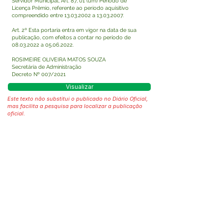
Servidor Municipal, Art. 87, 01 (um) Período de
Licença Prêmio, referente ao período aquisitivo
compreendido entre
13.03.2002
a
13.03.2007
.
Art. 2º Esta portaria entra em vigor na data de sua
publicação, com efeitos a contar no período de
08.03.2022
a
05.06.2022
.
ROSIMEIRE OLIVEIRA MATOS SOUZA
Secretária de Administração
Decreto Nº 007/2021
Visualizar
Este texto não substitui o publicado no Diário Oficial,
mas facilita a pesquisa para localizar a publicação
oficial.
Fale com a Prefeitura
Whatsapp