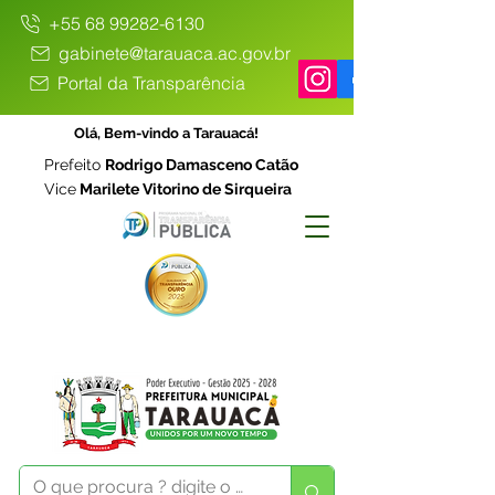
+55 68 99282-6130
gabinete@tarauaca.ac.gov.br
Portal da Transparência
Olá, Bem-vindo a Tarauacá!
Prefeito
Rodrigo Damasceno Catão
Vice
Marilete Vitorino de Sirqueira